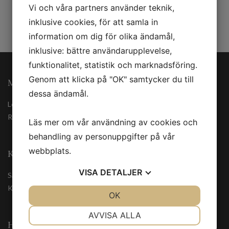
Vi och våra partners använder teknik,
inklusive cookies, för att samla in
information om dig för olika ändamål,
inklusive: bättre användarupplevelse,
funktionalitet, statistik och marknadsföring.
Genom att klicka på "OK" samtycker du till
MINA SIDOR
dessa ändamål.
Logga in
Registrera
Läs mer om vår användning av cookies och
behandling av personuppgifter på vår
webbplats.
KUNDSERVICE
VISA
DETALJER
Säkerhetsdatablad
Kontakta oss
JA
NEJ
OK
JA
NEJ
NÖDVÄNDIG
INSTÄLLNINGAR
AVVISA ALLA
HANDLA TRYGGT