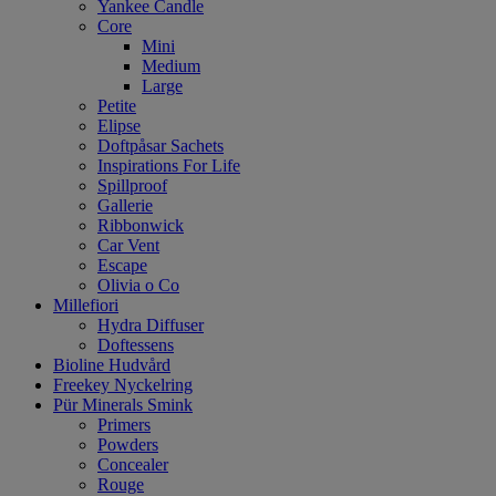
Yankee Candle
Core
Mini
Medium
Large
Petite
Elipse
Doftpåsar Sachets
Inspirations For Life
Spillproof
Gallerie
Ribbonwick
Car Vent
Escape
Olivia o Co
Millefiori
Hydra Diffuser
Doftessens
Bioline Hudvård
Freekey Nyckelring
Pür Minerals Smink
Primers
Powders
Concealer
Rouge