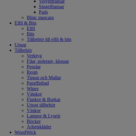
Volymfransar
Singelfransar
Pads
Blinc mascara
Elfil & Bits
Elfil
Bits
Tillbehör till elfil & bits
Utsug
Tillbehör
Verktyg
Filar, polerare, klossar
Penslar
Resin
Tippar och Mallar
Paraffinbad
Wipes
Vätskor
Flaskor & Burkar
Utsug tillbehör
Väskor
Lampor & Lysrör
Böcker
Arbetskläder
WoodWick