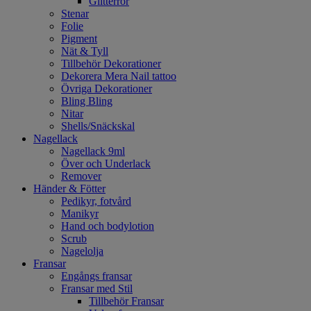
Glitterrör
Stenar
Folie
Pigment
Nät & Tyll
Tillbehör Dekorationer
Dekorera Mera Nail tattoo
Övriga Dekorationer
Bling Bling
Nitar
Shells/Snäckskal
Nagellack
Nagellack 9ml
Över och Underlack
Remover
Händer & Fötter
Pedikyr, fotvård
Manikyr
Hand och bodylotion
Scrub
Nagelolja
Fransar
Engångs fransar
Fransar med Stil
Tillbehör Fransar