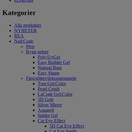
#LogOut#
Kategorier
Alla produkter
NYHETER
REA
Nail:Code
Prep
Bygg geleer
Poly:UvGel
Easy Builder Gel
Natural Base
Easy Shape
Färg/glitter/dekorationsgele
Toni Gel:Color
Pearl Crush
LaCode Gel:Color
3D Gele
Silver Mirror
Aquarell
Spider Gel
Cat Eye Effect
5D Cat Eye Effect
Cat Eye Spells