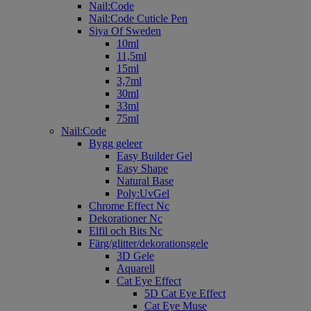
Nail:Code
Nail:Code Cuticle Pen
Siya Of Sweden
10ml
11,5ml
15ml
3,7ml
30ml
33ml
75ml
Nail:Code
Bygg geleer
Easy Builder Gel
Easy Shape
Natural Base
Poly:UvGel
Chrome Effect Nc
Dekorationer Nc
Elfil och Bits Nc
Färg/glitter/dekorationsgele
3D Gele
Aquarell
Cat Eye Effect
5D Cat Eye Effect
Cat Eye Muse