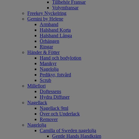
Tillbehör Fransar
Volymfransar
Freekey Nyckelring
Gemini by Helene
Armband
Halsband Korta
Halsband Långa
Örhängen
Ringar
Händer & Fötter
Hand och bodylotion
Manikyr
Nagelolja
Pedikyr, fotvård
Scrub
Millefiori
Doftessens
Hydra Diffuser
Nagellack
Nagellack 9ml
Över och Underlack
Remover
Nagelolja
Camilla of Sweden nagelolja
Gentle Hands Handkräm