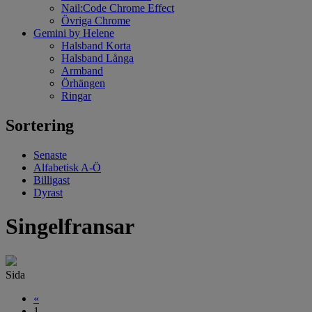
Nail:Code Chrome Effect
Övriga Chrome
Gemini by Helene
Halsband Korta
Halsband Långa
Armband
Örhängen
Ringar
Sortering
Senaste
Alfabetisk A-Ö
Billigast
Dyrast
Singelfransar
Sida
«
1