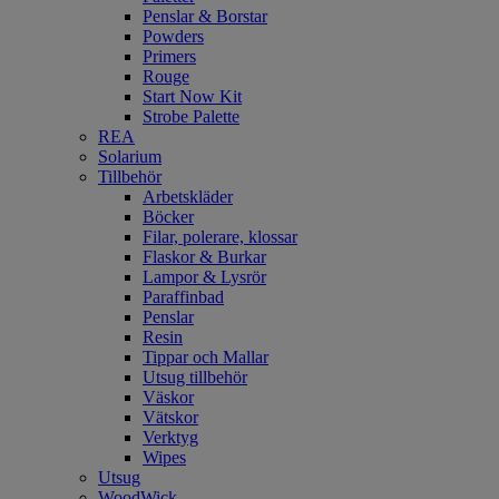
Penslar & Borstar
Powders
Primers
Rouge
Start Now Kit
Strobe Palette
REA
Solarium
Tillbehör
Arbetskläder
Böcker
Filar, polerare, klossar
Flaskor & Burkar
Lampor & Lysrör
Paraffinbad
Penslar
Resin
Tippar och Mallar
Utsug tillbehör
Väskor
Vätskor
Verktyg
Wipes
Utsug
WoodWick