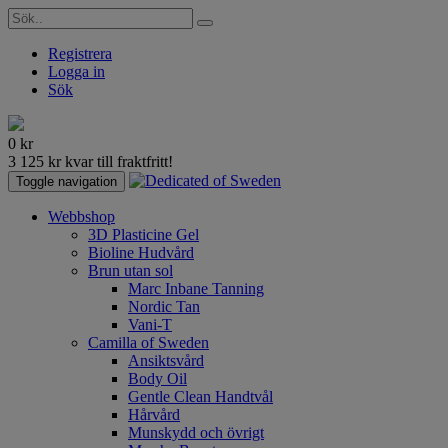
Registrera
Logga in
Sök
0
kr
3 125
kr
kvar till fraktfritt!
Toggle navigation
Webbshop
3D Plasticine Gel
Bioline Hudvård
Brun utan sol
Marc Inbane Tanning
Nordic Tan
Vani-T
Camilla of Sweden
Ansiktsvård
Body Oil
Gentle Clean Handtvål
Hårvård
Munskydd och övrigt