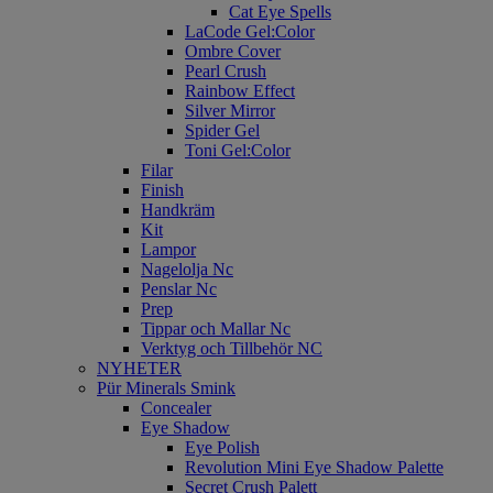
Cat Eye Spells
LaCode Gel:Color
Ombre Cover
Pearl Crush
Rainbow Effect
Silver Mirror
Spider Gel
Toni Gel:Color
Filar
Finish
Handkräm
Kit
Lampor
Nagelolja Nc
Penslar Nc
Prep
Tippar och Mallar Nc
Verktyg och Tillbehör NC
NYHETER
Pür Minerals Smink
Concealer
Eye Shadow
Eye Polish
Revolution Mini Eye Shadow Palette
Secret Crush Palett