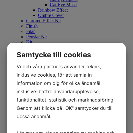
Cat Eye Muse
Rainbow Effect
Ombre Cover
Chrome Effect Nc
Finish
Filar
Penslar Nc
Kit
Tippar och Mallar Nc
Elfil och Bits Nc
Samtycke till cookies
Verktyg och Tillbehör NC
Handkräm
Vi och våra partners använder teknik,
Lampor
Nagelolja Nc
inklusive cookies, för att samla in
Dekorationer Nc
information om dig för olika ändamål,
3D Plasticine Gel
Solarium
inklusive: bättre användarupplevelse,
Brun utan sol
funktionalitet, statistik och marknadsföring.
Marc Inbane Tanning
Vani-T
Genom att klicka på "OK" samtycker du till
Nordic Tan
dessa ändamål.
Nagelolja
Nail:Code
Camilla of Sweden nagelolja
Gentle Hands Handkräm