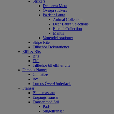
Stickers
Dekorera Mera
Övriga stickers
Pa dear Laura
Animal Collection
Dear Laura Selections
Eternal Collection
Mantis
Vattendekorationer
Stripe Rite
Tillbehör Dekorationer
Elfil & Bits
Bits
Elfil
Tillbehör till elfil & bits
Famous Names
Cinnatize
Ibx
Lumos Över/Underlack
Fransar
Blinc mascara
Engångs fransar
Fransar med Stil
Pads
Singelfransar