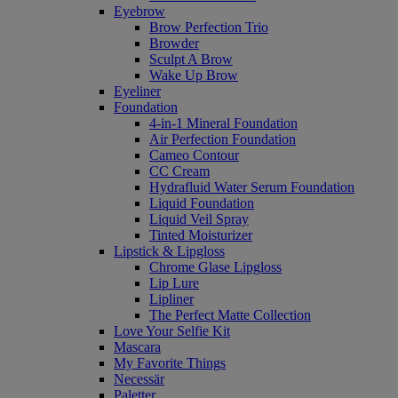
Eyebrow
Brow Perfection Trio
Browder
Sculpt A Brow
Wake Up Brow
Eyeliner
Foundation
4-in-1 Mineral Foundation
Air Perfection Foundation
Cameo Contour
CC Cream
Hydrafluid Water Serum Foundation
Liquid Foundation
Liquid Veil Spray
Tinted Moisturizer
Lipstick & Lipgloss
Chrome Glase Lipgloss
Lip Lure
Lipliner
The Perfect Matte Collection
Love Your Selfie Kit
Mascara
My Favorite Things
Necessär
Paletter