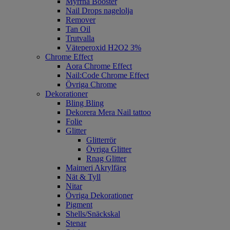
Myrrha Booster
Nail Drops nagelolja
Remover
Tan Oil
Trutvalla
Väteperoxid H2O2 3%
Chrome Effect
Aora Chrome Effect
Nail:Code Chrome Effect
Övriga Chrome
Dekorationer
Bling Bling
Dekorera Mera Nail tattoo
Folie
Glitter
Glitterrör
Övriga Glitter
Rnag Glitter
Maimeri Akrylfärg
Nät & Tyll
Nitar
Övriga Dekorationer
Pigment
Shells/Snäckskal
Stenar