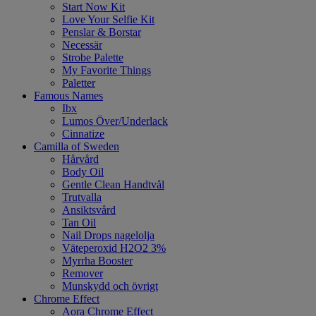
Start Now Kit
Love Your Selfie Kit
Penslar & Borstar
Necessär
Strobe Palette
My Favorite Things
Paletter
Famous Names
Ibx
Lumos Över/Underlack
Cinnatize
Camilla of Sweden
Hårvård
Body Oil
Gentle Clean Handtvål
Trutvalla
Ansiktsvård
Tan Oil
Nail Drops nagelolja
Väteperoxid H2O2 3%
Myrrha Booster
Remover
Munskydd och övrigt
Chrome Effect
Aora Chrome Effect