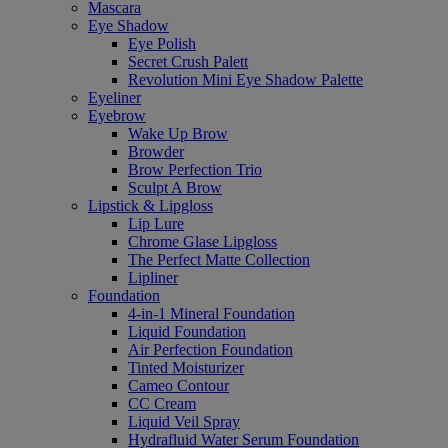
Mascara
Eye Shadow
Eye Polish
Secret Crush Palett
Revolution Mini Eye Shadow Palette
Eyeliner
Eyebrow
Wake Up Brow
Browder
Brow Perfection Trio
Sculpt A Brow
Lipstick & Lipgloss
Lip Lure
Chrome Glase Lipgloss
The Perfect Matte Collection
Lipliner
Foundation
4-in-1 Mineral Foundation
Liquid Foundation
Air Perfection Foundation
Tinted Moisturizer
Cameo Contour
CC Cream
Liquid Veil Spray
Hydrafluid Water Serum Foundation