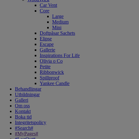
Car Vent
Core
Large
Medium
Mini
Doftpåsar Sachets
Elipse
Escape
Gallerie
Inspirations For Life
Olivia o Co
Petite
Ribbonwick
Spillproof
Yankee Candle
Behandlingar
Utbildningar
Galleri
Om oss
Kontakt
Boka tid
Integritetspolicy
#Search#
#MyPages#