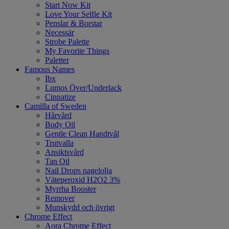
Start Now Kit
Love Your Selfie Kit
Penslar & Borstar
Necessär
Strobe Palette
My Favorite Things
Paletter
Famous Names
Ibx
Lumos Över/Underlack
Cinnatize
Camilla of Sweden
Hårvård
Body Oil
Gentle Clean Handtvål
Trutvalla
Ansiktsvård
Tan Oil
Nail Drops nagelolja
Väteperoxid H2O2 3%
Myrrha Booster
Remover
Munskydd och övrigt
Chrome Effect
Aora Chrome Effect