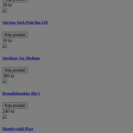
39
kr
Stirring Stick Pink Rnt-228
Köp produkt
39
kr
Sterilizer Jar Medium
Köp produkt
389
kr
Bomullshandske 40p S
Köp produkt
240
kr
Manikyrskål Plast