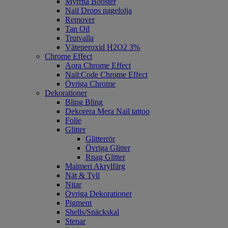
Myrrha Booster
Nail Drops nagelolja
Remover
Tan Oil
Trutvalla
Väteperoxid H2O2 3%
Chrome Effect
Aora Chrome Effect
Nail:Code Chrome Effect
Övriga Chrome
Dekorationer
Bling Bling
Dekorera Mera Nail tattoo
Folie
Glitter
Glitterrör
Övriga Glitter
Rnag Glitter
Maimeri Akrylfärg
Nät & Tyll
Nitar
Övriga Dekorationer
Pigment
Shells/Snäckskal
Stenar