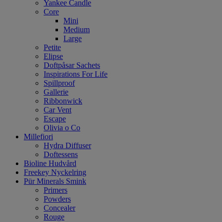
Yankee Candle
Core
Mini
Medium
Large
Petite
Elipse
Doftpåsar Sachets
Inspirations For Life
Spillproof
Gallerie
Ribbonwick
Car Vent
Escape
Olivia o Co
Millefiori
Hydra Diffuser
Doftessens
Bioline Hudvård
Freekey Nyckelring
Pür Minerals Smink
Primers
Powders
Concealer
Rouge