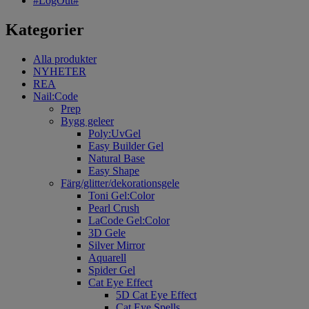
#LogOut#
Kategorier
Alla produkter
NYHETER
REA
Nail:Code
Prep
Bygg geleer
Poly:UvGel
Easy Builder Gel
Natural Base
Easy Shape
Färg/glitter/dekorationsgele
Toni Gel:Color
Pearl Crush
LaCode Gel:Color
3D Gele
Silver Mirror
Aquarell
Spider Gel
Cat Eye Effect
5D Cat Eye Effect
Cat Eye Spells