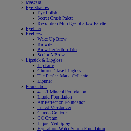
Mascara
Eye Shadow
Eye Polish
Secret Crush Palett
Revolution Mini Eye Shadow Palette
Eyeliner
Eyebrow
Wake Up Brow
Browder
Brow Perfection Trio
Sculpt A Brow
Lipstick & Lipgloss
Lip Lure
Chrome Glase Lipgloss
The Perfect Matte Collection
Lipliner
Foundation
4-in-1 Mineral Foundation
Liquid Foundation
Air Perfection Foundation
Tinted Moisturizer
Cameo Contour
CC Cream
Liquid Veil Spray
Hydrafluid Water Serum Foundation