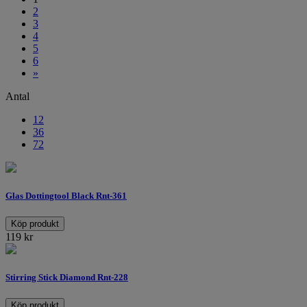
2
3
4
5
6
»
Antal
12
36
72
Glas Dottingtool Black Rnt-361
Köp produkt
119
kr
Stirring Stick Diamond Rnt-228
Köp produkt