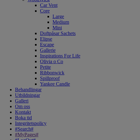
Car Vent
Core
Large
Medium
Mini
Doftpåsar Sachets
Elipse
Escape
Gallerie
Inspirations For Life
Olivia o Co
Petite
Ribbonwick
Spillproof
Yankee Candle
Behandlingar
Utbildningar
Galleri
Om oss
Kontakt
Boka tid
Integritetspolicy
#Search#
#MyPages#