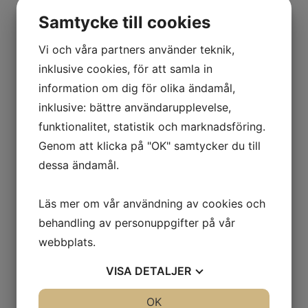
Nail:Code Cuticle Pen
Samtycke till cookies
Siya Of Sweden
3,7ml
Vi och våra partners använder teknik,
10ml
11,5ml
inklusive cookies, för att samla in
15ml
30ml
information om dig för olika ändamål,
33ml
inklusive: bättre användarupplevelse,
75ml
Dekorationer
funktionalitet, statistik och marknadsföring.
Maimeri Akrylfärg
Genom att klicka på "OK" samtycker du till
Stripe Rite
Stickers
dessa ändamål.
Pa dear Laura
Eternal Collection
Mantis
Läs mer om vår användning av cookies och
Dear Laura Selections
behandling av personuppgifter på vår
Animal Collection
Dekorera Mera
webbplats.
Övriga stickers
Vattendekorationer
VISA
DETALJER
Glitter
Rnag Glitter
Övriga Glitter
JA
NEJ
OK
JA
NEJ