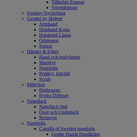
Tillbehör Fransar
Volymfransar
Freekey Nyckelring
Gemini by Helene
Armband
Halsband Korta
Halsband Långa
Örhängen
Ringar
Händer & Fötter
Hand och bodylotion
Manikyr
Nagelolja
Pedikyr, fotvård
Scrub
Millefiori
Doftessens
Hydra Diffuser
Nagellack
Nagellack 9ml
Över och Underlack
Remover
Nagelolja
Camilla of Sweden nagelolja
Gentle Hands Handkräm