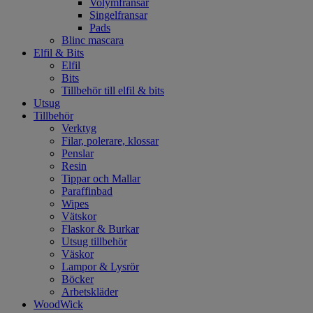
Volymfransar
Singelfransar
Pads
Blinc mascara
Elfil & Bits
Elfil
Bits
Tillbehör till elfil & bits
Utsug
Tillbehör
Verktyg
Filar, polerare, klossar
Penslar
Resin
Tippar och Mallar
Paraffinbad
Wipes
Vätskor
Flaskor & Burkar
Utsug tillbehör
Väskor
Lampor & Lysrör
Böcker
Arbetskläder
WoodWick