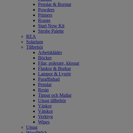
Penslar & Borstar
Powders
Primers
Rouge
Start Now Kit
Strobe Palette
REA
Solarium
Tillbehör
Arbetskläder
Böcker
Filar, polerare, klossar
Flaskor & Burkar
Lampor & Lysrör
Paraffinbad
Penslar
Resin
Tippar och Mallar
Utsug tillbehör
Väskor
Vätskor
Verktyg
Wipes
Utsug
WoodWick