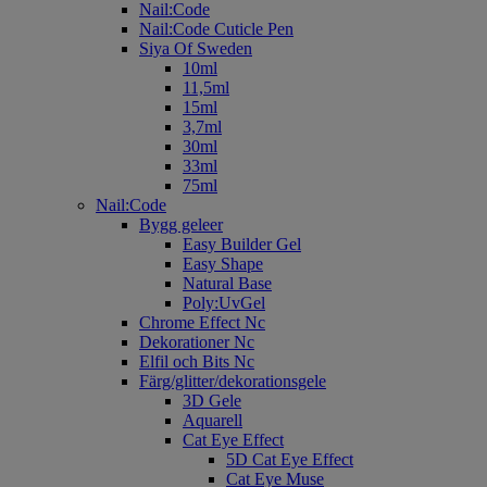
Nail:Code
Nail:Code Cuticle Pen
Siya Of Sweden
10ml
11,5ml
15ml
3,7ml
30ml
33ml
75ml
Nail:Code
Bygg geleer
Easy Builder Gel
Easy Shape
Natural Base
Poly:UvGel
Chrome Effect Nc
Dekorationer Nc
Elfil och Bits Nc
Färg/glitter/dekorationsgele
3D Gele
Aquarell
Cat Eye Effect
5D Cat Eye Effect
Cat Eye Muse