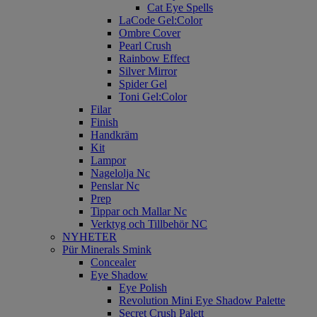
Cat Eye Spells
LaCode Gel:Color
Ombre Cover
Pearl Crush
Rainbow Effect
Silver Mirror
Spider Gel
Toni Gel:Color
Filar
Finish
Handkräm
Kit
Lampor
Nagelolja Nc
Penslar Nc
Prep
Tippar och Mallar Nc
Verktyg och Tillbehör NC
NYHETER
Pür Minerals Smink
Concealer
Eye Shadow
Eye Polish
Revolution Mini Eye Shadow Palette
Secret Crush Palett