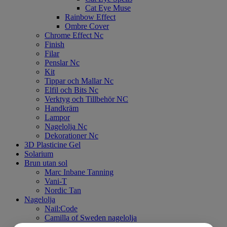
Cat Eye Muse
Rainbow Effect
Ombre Cover
Chrome Effect Nc
Finish
Filar
Penslar Nc
Kit
Tippar och Mallar Nc
Elfil och Bits Nc
Verktyg och Tillbehör NC
Handkräm
Lampor
Nagelolja Nc
Dekorationer Nc
3D Plasticine Gel
Solarium
Brun utan sol
Marc Inbane Tanning
Vani-T
Nordic Tan
Nagelolja
Nail:Code
Camilla of Sweden nagelolja
Gentle Hands Handkräm