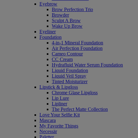
Eyebrow
Brow Perfection Trio
Browder
Sculpt A Brow
Wake Up Brow
Eyeliner
Foundation
4-in-1 Mineral Foundation
Air Perfection Foundation
Cameo Contour
CC Cream
Hydrafluid Water Serum Foundation
Liquid Foundation
Liquid Veil Spray
Tinted Moisturizer
Lipstick & Lipgloss
Chrome Glase Lipgloss
Lip Lure
Lipliner
The Perfect Matte Collection
Love Your Selfie Kit
Mascara
My Favorite Things
Necessär
Paletter