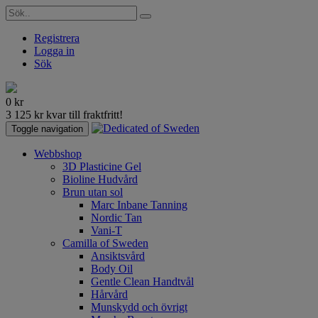
Registrera
Logga in
Sök
0
kr
3 125
kr
kvar till fraktfritt!
Toggle navigation
Webbshop
3D Plasticine Gel
Bioline Hudvård
Brun utan sol
Marc Inbane Tanning
Nordic Tan
Vani-T
Camilla of Sweden
Ansiktsvård
Body Oil
Gentle Clean Handtvål
Hårvård
Munskydd och övrigt