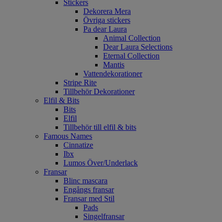
Stickers
Dekorera Mera
Övriga stickers
Pa dear Laura
Animal Collection
Dear Laura Selections
Eternal Collection
Mantis
Vattendekorationer
Stripe Rite
Tillbehör Dekorationer
Elfil & Bits
Bits
Elfil
Tillbehör till elfil & bits
Famous Names
Cinnatize
Ibx
Lumos Över/Underlack
Fransar
Blinc mascara
Engångs fransar
Fransar med Stil
Pads
Singelfransar