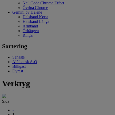
Nail:Code Chrome Effect
Övriga Chrome
Gemini by Helene
Halsband Korta
Halsband Långa
Armband
Örhängen
Ringar
Sortering
Senaste
Alfabetisk A-Ö
Billigast
Dyrast
Verktyg
Sida
«
1