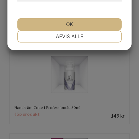
OK
Handkräm Intense Display 12x30ml
NØDVENDIGE
PRÆFERENCER
AFVIS ALLE
MARKETING
STATISTIK
Handkräm Code 1 Professionele 30ml
Köp produkt
149
kr