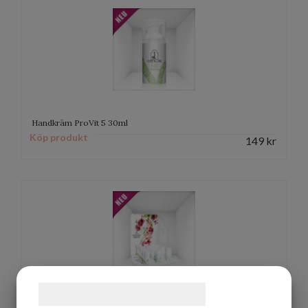
Handkräm ProVit 5 30ml
Köp produkt
149
kr
Samtykke til cookies
Handkräm ProVit 5 Display 12x30ml