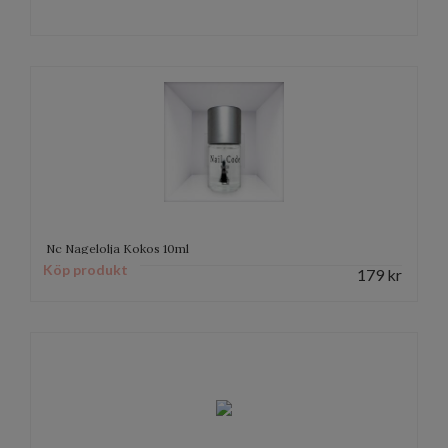
Nc Nagelolja Kokos 10ml
Köp produkt
179
kr