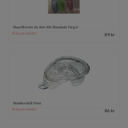
Nagelborste 6p Rnt-816 Blandade färger
Köp produkt
89
kr
Manikyrskål Plast
Köp produkt
86
kr