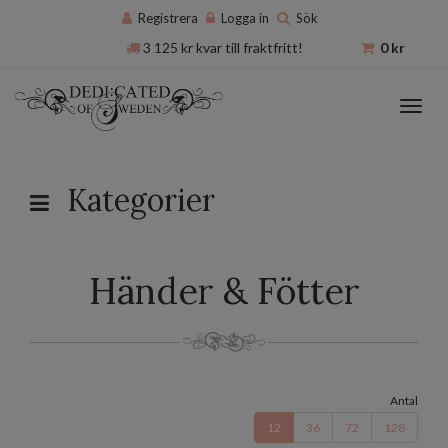
Registrera
Logga in
Sök
3 125
kr
kvar till fraktfritt!
0
kr
Toggl
navig
Kategorier
Händer & Fötter
Antal
12
36
72
128