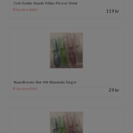
CoS Gentle Hands White Flower 90ml
Köp produkt
119
kr
Nagelborste Rnt-816 Blandade färger
Köp produkt
29
kr