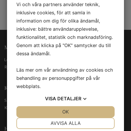
Vi och våra partners använder teknik,
inklusive cookies, för att samla in
information om dig för olika ändamål,
inklusive: bättre användarupplevelse,
funktionalitet, statistik och marknadsföring.
Genom att klicka på "OK" samtycker du till
MINA SIDOR
dessa ändamål.
Logga in
Registrera
Läs mer om vår användning av cookies och
behandling av personuppgifter på vår
webbplats.
KUNDSERVICE
VISA
DETALJER
Säkerhetsdatablad
Kontakta oss
JA
NEJ
OK
JA
NEJ
NÖDVÄNDIG
INSTÄLLNINGAR
AVVISA ALLA
HANDLA TRYGGT