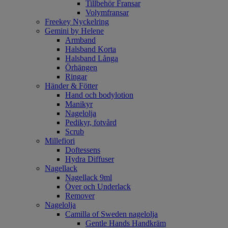
Tillbehör Fransar
Volymfransar
Freekey Nyckelring
Gemini by Helene
Armband
Halsband Korta
Halsband Långa
Örhängen
Ringar
Händer & Fötter
Hand och bodylotion
Manikyr
Nagelolja
Pedikyr, fotvård
Scrub
Millefiori
Doftessens
Hydra Diffuser
Nagellack
Nagellack 9ml
Över och Underlack
Remover
Nagelolja
Camilla of Sweden nagelolja
Gentle Hands Handkräm