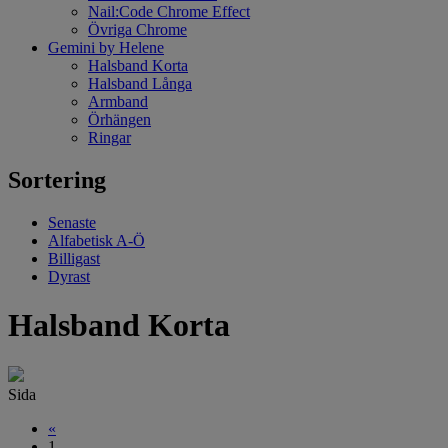
Nail:Code Chrome Effect
Övriga Chrome
Gemini by Helene
Halsband Korta
Halsband Långa
Armband
Örhängen
Ringar
Sortering
Senaste
Alfabetisk A-Ö
Billigast
Dyrast
Halsband Korta
Sida
«
1