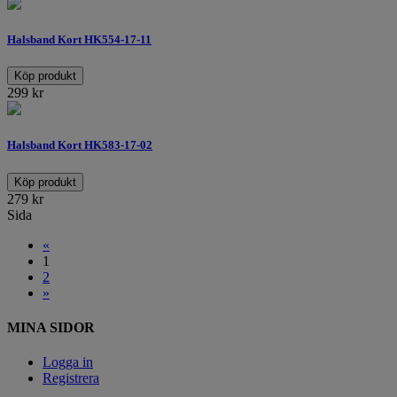
Halsband Kort HK554-17-11
Köp produkt
299
kr
Halsband Kort HK583-17-02
Köp produkt
279
kr
Sida
«
1
2
»
MINA SIDOR
Logga in
Registrera