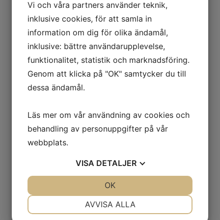
Vi och våra partners använder teknik,
Nail:Code Cuticle Pen
Siya Of Sweden
inklusive cookies, för att samla in
3,7ml
information om dig för olika ändamål,
10ml
11,5ml
inklusive: bättre användarupplevelse,
15ml
funktionalitet, statistik och marknadsföring.
30ml
33ml
Genom att klicka på "OK" samtycker du till
75ml
dessa ändamål.
Dekorationer
Maimeri Akrylfärg
Stripe Rite
Läs mer om vår användning av cookies och
Stickers
Pa dear Laura
behandling av personuppgifter på vår
Eternal Collection
Mantis
webbplats.
Dear Laura Selections
Animal Collection
VISA
DETALJER
Dekorera Mera
Övriga stickers
JA
NEJ
OK
JA
NEJ
Vattendekorationer
Glitter
NÖDVÄNDIG
INSTÄLLNINGAR
Rnag Glitter
AVVISA ALLA
Övriga Glitter
JA
NEJ
JA
NEJ