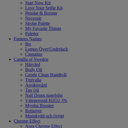
Start Now Kit
Love Your Selfie Kit
Penslar & Borstar
Necessär
Strobe Palette
My Favorite Things
Paletter
Famous Names
Ibx
Lumos Över/Underlack
Cinnatize
Camilla of Sweden
Hårvård
Body Oil
Gentle Clean Handtvål
Trutvalla
Ansiktsvård
Tan Oil
Nail Drops nagelolja
Väteperoxid H2O2 3%
Myrrha Booster
Remover
Munskydd och övrigt
Chrome Effect
Aora Chrome Effect