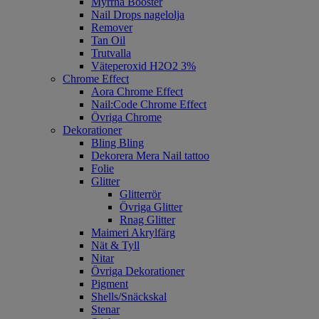
Myrrha Booster
Nail Drops nagelolja
Remover
Tan Oil
Trutvalla
Väteperoxid H2O2 3%
Chrome Effect
Aora Chrome Effect
Nail:Code Chrome Effect
Övriga Chrome
Dekorationer
Bling Bling
Dekorera Mera Nail tattoo
Folie
Glitter
Glitterrör
Övriga Glitter
Rnag Glitter
Maimeri Akrylfärg
Nät & Tyll
Nitar
Övriga Dekorationer
Pigment
Shells/Snäckskal
Stenar