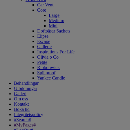
Car Vent
Core
Large
Medium
Mini
Doftpåsar Sachets
Elipse
Escape
Gallerie
Inspirations For Life
Olivia o Co
Petite
Ribbonwick
Spillproof
Yankee Candle
Behandlingar
Utbildningar
Galleri
Om oss
Kontakt
Boka tid
Integritetspolicy
#Search#
#MyPages#