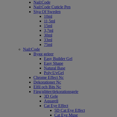
Nail:Code
Nail:Code Cuticle Pen
Siya Of Sweden
10ml
11,5ml
15ml
3,7ml
30ml
33ml
75ml
Nail:Code
Bygg geleer
Easy Builder Gel
Easy Shape
Natural Base
Poly:UvGel
Chrome Effect Nc
Dekorationer Nc
Elfil och Bits Nc
Färg/glitter/dekorationsgele
3D Gele
Aquarell
Cat Eye Effect
5D Cat Eye Effect
Cat Eye Muse