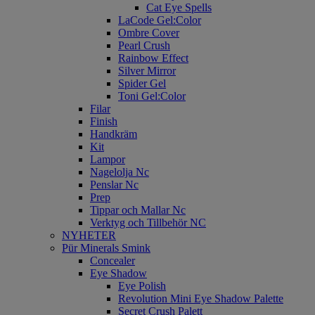
Cat Eye Spells
LaCode Gel:Color
Ombre Cover
Pearl Crush
Rainbow Effect
Silver Mirror
Spider Gel
Toni Gel:Color
Filar
Finish
Handkräm
Kit
Lampor
Nagelolja Nc
Penslar Nc
Prep
Tippar och Mallar Nc
Verktyg och Tillbehör NC
NYHETER
Pür Minerals Smink
Concealer
Eye Shadow
Eye Polish
Revolution Mini Eye Shadow Palette
Secret Crush Palett