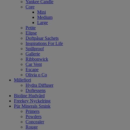
Yankee Candle
Core
Mini
Medium
Large
Petite
Elipse
Doftpåsar Sachets
Inspirations For Life
Spillproof
Gallerie
Ribbonwick
Car Vent
Escape
Olivia o Co
Millefiori
Hydra Diffuser
Doftessens
Bioline Hudvård
Freekey Nyckelring
Pür Minerals Smink
Primers
Powders
Concealer
Rouge