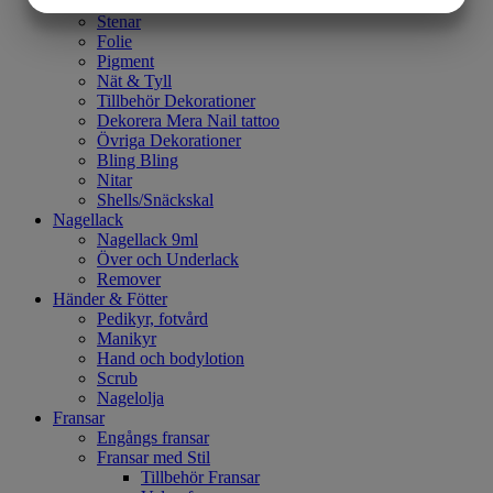
Glitterrör
Stenar
MARKNADSFÖRING
STATISTIK
Folie
Pigment
Nät & Tyll
Tillbehör Dekorationer
Dekorera Mera Nail tattoo
Övriga Dekorationer
Bling Bling
Nitar
Shells/Snäckskal
Nagellack
Nagellack 9ml
Över och Underlack
Remover
Händer & Fötter
Pedikyr, fotvård
Manikyr
Hand och bodylotion
Scrub
Nagelolja
Fransar
Engångs fransar
Fransar med Stil
Tillbehör Fransar