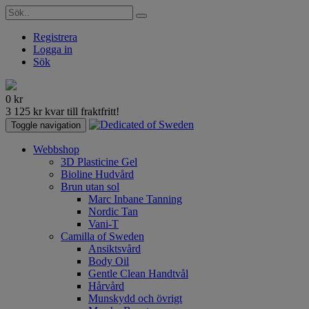
Registrera
Logga in
Sök
0
kr
3 125
kr
kvar till fraktfritt!
Toggle navigation
Webbshop
3D Plasticine Gel
Bioline Hudvård
Brun utan sol
Marc Inbane Tanning
Nordic Tan
Vani-T
Camilla of Sweden
Ansiktsvård
Body Oil
Gentle Clean Handtvål
Hårvård
Munskydd och övrigt