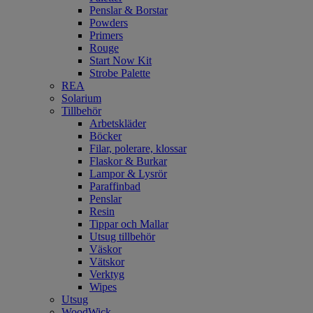
Penslar & Borstar
Powders
Primers
Rouge
Start Now Kit
Strobe Palette
REA
Solarium
Tillbehör
Arbetskläder
Böcker
Filar, polerare, klossar
Flaskor & Burkar
Lampor & Lysrör
Paraffinbad
Penslar
Resin
Tippar och Mallar
Utsug tillbehör
Väskor
Vätskor
Verktyg
Wipes
Utsug
WoodWick