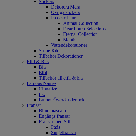
Stickers
Dekorera Mera
Övriga stickers
Pa dear Laura
Animal Collection
Dear Laura Selections
Eternal Collection
Mantis
Vattendekorationer
Stripe Rite
Tillbehör Dekorationer
Elfil & Bits
Bits
Elfil
Tillbehör till elfil & bits
Famous Names
Cinnatize
Ibx
Lumos Över/Underlack
Fransar
Blinc mascara
Engångs fransar
Fransar med Stil
Pads
Singelfransar