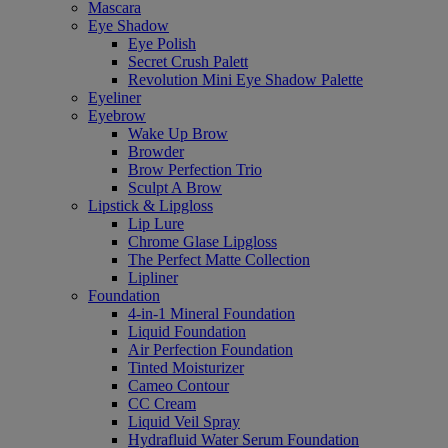
Mascara
Eye Shadow
Eye Polish
Secret Crush Palett
Revolution Mini Eye Shadow Palette
Eyeliner
Eyebrow
Wake Up Brow
Browder
Brow Perfection Trio
Sculpt A Brow
Lipstick & Lipgloss
Lip Lure
Chrome Glase Lipgloss
The Perfect Matte Collection
Lipliner
Foundation
4-in-1 Mineral Foundation
Liquid Foundation
Air Perfection Foundation
Tinted Moisturizer
Cameo Contour
CC Cream
Liquid Veil Spray
Hydrafluid Water Serum Foundation