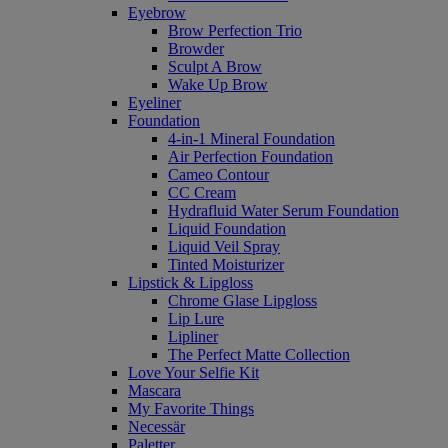
Eyebrow
Brow Perfection Trio
Browder
Sculpt A Brow
Wake Up Brow
Eyeliner
Foundation
4-in-1 Mineral Foundation
Air Perfection Foundation
Cameo Contour
CC Cream
Hydrafluid Water Serum Foundation
Liquid Foundation
Liquid Veil Spray
Tinted Moisturizer
Lipstick & Lipgloss
Chrome Glase Lipgloss
Lip Lure
Lipliner
The Perfect Matte Collection
Love Your Selfie Kit
Mascara
My Favorite Things
Necessär
Paletter