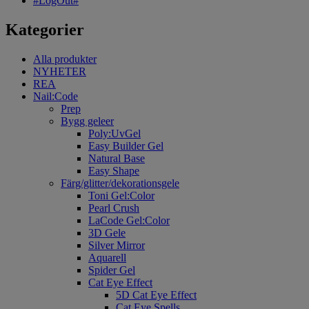
#LogOut#
Kategorier
Alla produkter
NYHETER
REA
Nail:Code
Prep
Bygg geleer
Poly:UvGel
Easy Builder Gel
Natural Base
Easy Shape
Färg/glitter/dekorationsgele
Toni Gel:Color
Pearl Crush
LaCode Gel:Color
3D Gele
Silver Mirror
Aquarell
Spider Gel
Cat Eye Effect
5D Cat Eye Effect
Cat Eye Spells