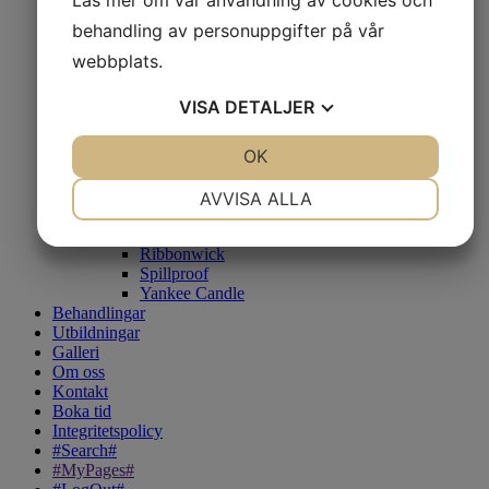
Car Vent
behandling av personuppgifter på vår
Core
Large
webbplats.
Medium
Mini
VISA
DETALJER
Doftpåsar Sachets
Elipse
JA
NEJ
OK
JA
NEJ
Escape
Gallerie
NÖDVÄNDIG
INSTÄLLNINGAR
Inspirations For Life
AVVISA ALLA
Olivia o Co
JA
NEJ
JA
NEJ
Petite
Ribbonwick
MARKNADSFÖRING
STATISTIK
Spillproof
Yankee Candle
Behandlingar
Utbildningar
Galleri
Om oss
Kontakt
Boka tid
Integritetspolicy
#Search#
#MyPages#