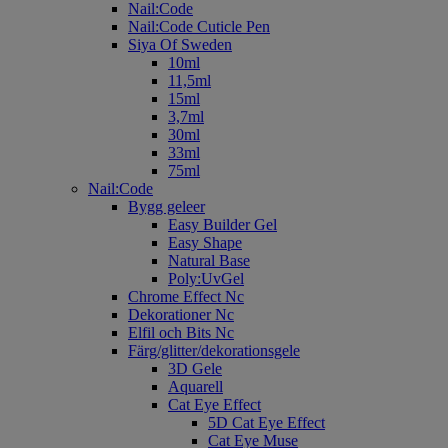
Nail:Code
Nail:Code Cuticle Pen
Siya Of Sweden
10ml
11,5ml
15ml
3,7ml
30ml
33ml
75ml
Nail:Code
Bygg geleer
Easy Builder Gel
Easy Shape
Natural Base
Poly:UvGel
Chrome Effect Nc
Dekorationer Nc
Elfil och Bits Nc
Färg/glitter/dekorationsgele
3D Gele
Aquarell
Cat Eye Effect
5D Cat Eye Effect
Cat Eye Muse