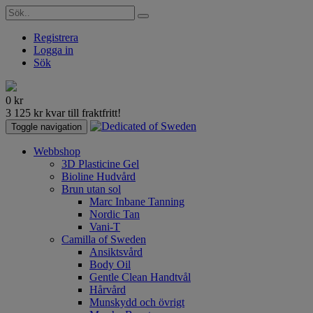
Registrera
Logga in
Sök
0
kr
3 125
kr
kvar till fraktfritt!
Toggle navigation
Webbshop
3D Plasticine Gel
Bioline Hudvård
Brun utan sol
Marc Inbane Tanning
Nordic Tan
Vani-T
Camilla of Sweden
Ansiktsvård
Body Oil
Gentle Clean Handtvål
Hårvård
Munskydd och övrigt