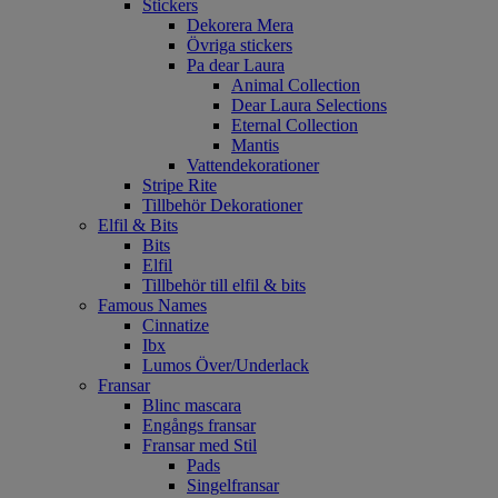
Stickers
Dekorera Mera
Övriga stickers
Pa dear Laura
Animal Collection
Dear Laura Selections
Eternal Collection
Mantis
Vattendekorationer
Stripe Rite
Tillbehör Dekorationer
Elfil & Bits
Bits
Elfil
Tillbehör till elfil & bits
Famous Names
Cinnatize
Ibx
Lumos Över/Underlack
Fransar
Blinc mascara
Engångs fransar
Fransar med Stil
Pads
Singelfransar