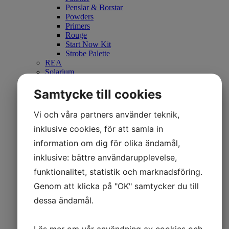
Penslar & Borstar
Powders
Primers
Rouge
Start Now Kit
Strobe Palette
REA
Solarium
Tillbehör
Arbetskläder
Samtycke till cookies
Böcker
Filar, polerare, klossar
Vi och våra partners använder teknik,
Flaskor & Burkar
Lampor & Lysrör
inklusive cookies, för att samla in
Paraffinbad
information om dig för olika ändamål,
Penslar
Resin
inklusive: bättre användarupplevelse,
Tippar och Mallar
funktionalitet, statistik och marknadsföring.
Utsug tillbehör
Väskor
Genom att klicka på "OK" samtycker du till
Vätskor
dessa ändamål.
Verktyg
Wipes
Utsug
Läs mer om vår användning av cookies och
WoodWick