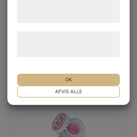
de har indsamlet gennem din brug af deres
tjenester. Ved at klikke på 'OK' giver du
samtykke til disse formål.
Læs mere om vores brug af cookies og
behandling af persondata på vores
hjemmeside.
OK
Easy Shape Amethyst Glow 10g
NØDVENDIGE
PRÆFERENCER
AFVIS ALLE
MARKETING
STATISTIK