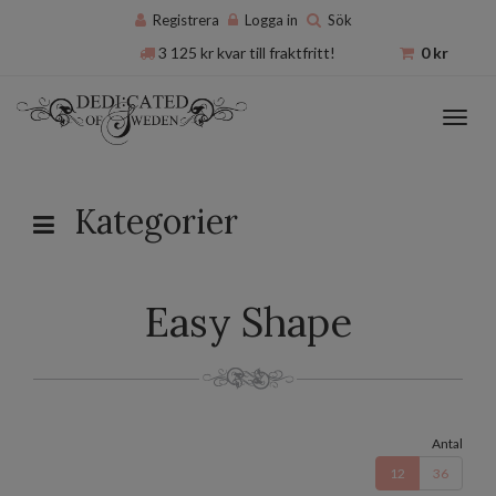
Registrera
Logga in
Sök
3 125
kr
kvar till fraktfritt!
0
kr
Toggl
navig
Kategorier
Easy Shape
Antal
12
36