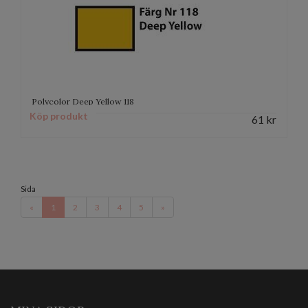
Polycolor Deep Yellow 118
Köp produkt
61
kr
Sida
«
1
2
3
4
5
»