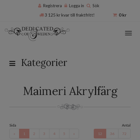
Registrera
Logga in
Sök
3 125
kr
kvar till fraktfritt!
0
kr
Toggl
navig
Kategorier
Maimeri Akrylfärg
Sida
Antal
«
1
2
3
4
5
»
12
36
72