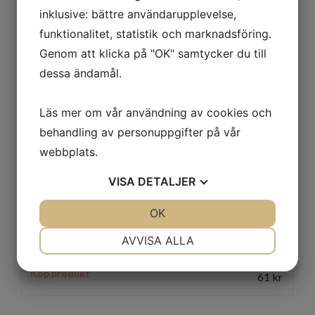
inklusive: bättre användarupplevelse,
funktionalitet, statistik och marknadsföring.
Genom att klicka på "OK" samtycker du till
Polycolor Brilliant Yellow 074
dessa ändamål.
Köp produkt
61
kr
Läs mer om vår användning av cookies och
behandling av personuppgifter på vår
webbplats.
VISA
DETALJER
JA
NEJ
OK
JA
NEJ
NÖDVÄNDIG
INSTÄLLNINGAR
AVVISA ALLA
Polycolor Cadmium Yellow 083
JA
NEJ
JA
NEJ
Köp produkt
61
kr
MARKNADSFÖRING
STATISTIK