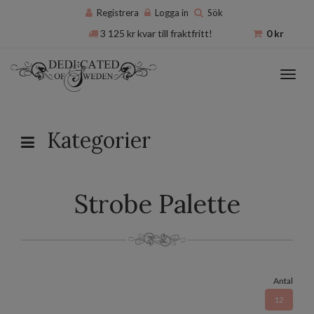
Registrera
Logga in
Sök
3 125
kr
kvar till fraktfritt!
0
kr
Toggl
navig
Kategorier
Strobe Palette
Antal
12