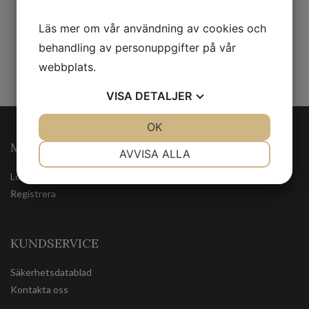
Strobe Palette Sunkissed Glow
Köp produkt
575
kr
Läs mer om vår användning av cookies och
behandling av personuppgifter på vår
webbplats.
VISA
DETALJER
JA
NEJ
OK
JA
NEJ
MINA SIDOR
NÖDVÄNDIG
INSTÄLLNINGAR
AVVISA ALLA
JA
NEJ
JA
NEJ
Logga in
Registrera
MARKNADSFÖRING
STATISTIK
KUNDSERVICE
Säkerhetsdatablad
Kontakta oss