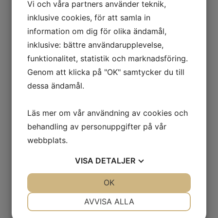
Vi och våra partners använder teknik,
inklusive cookies, för att samla in
information om dig för olika ändamål,
inklusive: bättre användarupplevelse,
funktionalitet, statistik och marknadsföring.
Genom att klicka på "OK" samtycker du till
dessa ändamål.
Läs mer om vår användning av cookies och
behandling av personuppgifter på vår
webbplats.
VISA
DETALJER
JA
NEJ
OK
JA
NEJ
NÖDVÄNDIG
INSTÄLLNINGAR
AVVISA ALLA
JA
NEJ
JA
NEJ