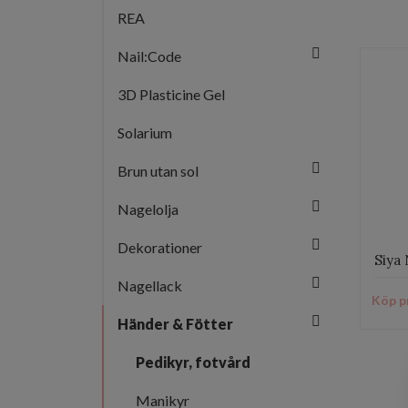
REA
Nail:Code
3D Plasticine Gel
Solarium
Brun utan sol
Nagelolja
Dekorationer
Siya 
Nagellack
Köp p
Händer & Fötter
Pedikyr, fotvård
Manikyr