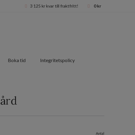
3 125
kr
kvar till fraktfritt!
0
kr
Boka tid
Integritetspolicy
vård
Antal