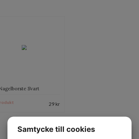
Nagelborste Svart
rodukt
29
kr
Samtycke till cookies