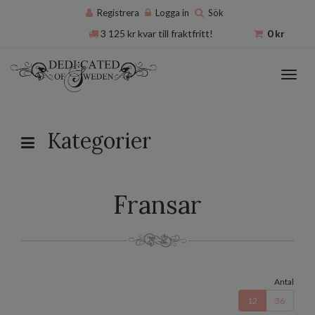
Registrera
Logga in
Sök
3 125
kr
kvar till fraktfritt!
0
kr
Toggl
navig
Kategorier
Fransar
Antal
12
36