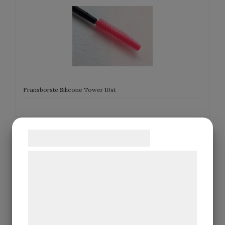
Fransborste Silicone Tower 10st
Samtykke til cookies
Vi og vores samarbejdspartnere bruger
teknologier, herunder cookies, til at
indsamle oplysninger om dig til forskellige
formål, herunder: Tilpasning af annoncering,
bedre brugeroplevelse, funktionalitet,
Fransborste Silicone Tower 50 st