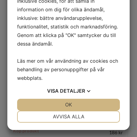
inklusive cookies, för att samla in
information om dig för olika ändamål,
inklusive: bättre användarupplevelse,
funktionalitet, statistik och marknadsföring.
Genom att klicka på "OK" samtycker du till
Pusher N9155
dessa ändamål.
Köp produkt
179
kr
Läs mer om vår användning av cookies och
behandling av personuppgifter på vår
webbplats.
VISA
DETALJER
JA
NEJ
OK
JA
NEJ
NÖDVÄNDIG
INSTÄLLNINGAR
AVVISA ALLA
Spatel N9150
JA
NEJ
JA
NEJ
Köp produkt
186
kr
MARKNADSFÖRING
STATISTIK