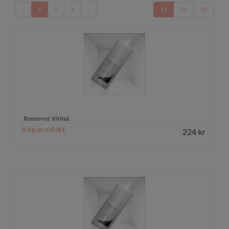
«
1
2
3
»
12
36
72
Remover 100ml
Köp produkt
224
kr