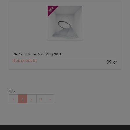
Nc ColorPops Med Ring 30st
Köp produkt
99
kr
Sida
«
1
2
3
»