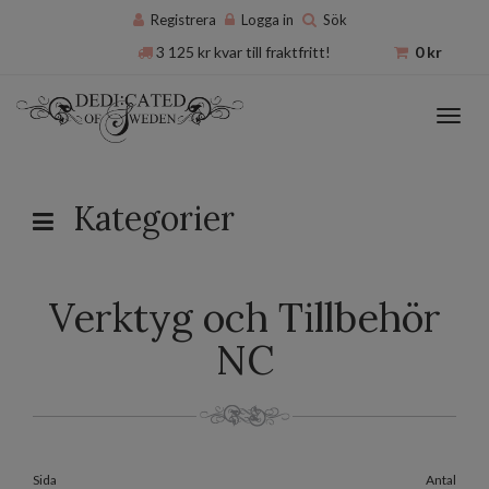
Registrera
Logga in
Sök
3 125
kr
kvar till fraktfritt!
0
kr
Toggl
navig
Kategorier
Verktyg och Tillbehör
NC
Sida
Antal