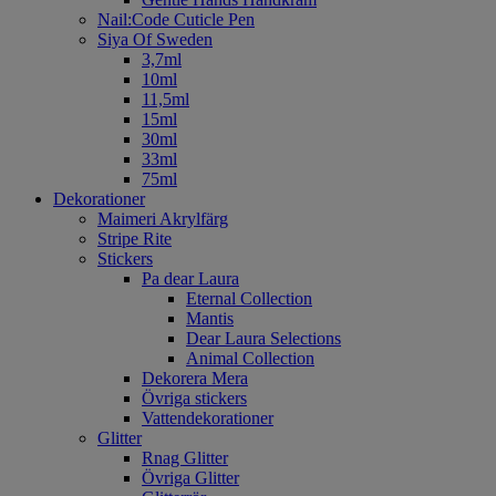
Nail:Code Cuticle Pen
Siya Of Sweden
3,7ml
10ml
11,5ml
15ml
30ml
33ml
75ml
Dekorationer
Maimeri Akrylfärg
Stripe Rite
Stickers
Pa dear Laura
Eternal Collection
Mantis
Dear Laura Selections
Animal Collection
Dekorera Mera
Övriga stickers
Vattendekorationer
Glitter
Rnag Glitter
Övriga Glitter