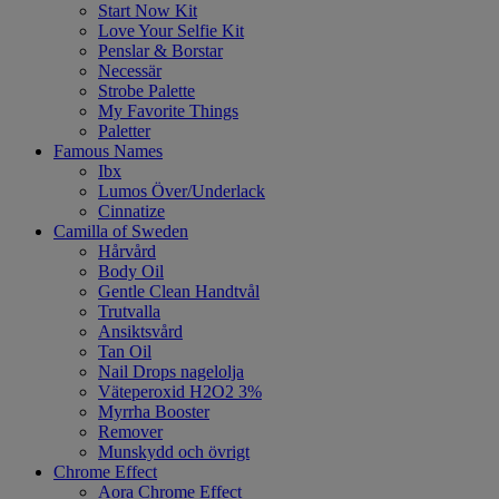
Start Now Kit
Love Your Selfie Kit
Penslar & Borstar
Necessär
Strobe Palette
My Favorite Things
Paletter
Famous Names
Ibx
Lumos Över/Underlack
Cinnatize
Camilla of Sweden
Hårvård
Body Oil
Gentle Clean Handtvål
Trutvalla
Ansiktsvård
Tan Oil
Nail Drops nagelolja
Väteperoxid H2O2 3%
Myrrha Booster
Remover
Munskydd och övrigt
Chrome Effect
Aora Chrome Effect