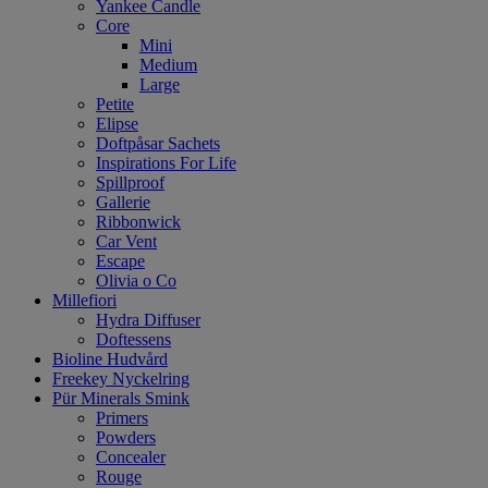
Yankee Candle
Core
Mini
Medium
Large
Petite
Elipse
Doftpåsar Sachets
Inspirations For Life
Spillproof
Gallerie
Ribbonwick
Car Vent
Escape
Olivia o Co
Millefiori
Hydra Diffuser
Doftessens
Bioline Hudvård
Freekey Nyckelring
Pür Minerals Smink
Primers
Powders
Concealer
Rouge