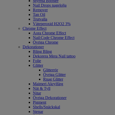
Myrrha Booster
Nail Drops nagelolja
Remover
Tan Oil
Trutvalla
Väteperoxid H2O2 3%
Chrome Effect
Aora Chrome Effect
Nail:Code Chrome Effect
Övriga Chrome
Dekorationer
Bling Bling
Dekorera Mera Nail tattoo
Folie
Glitter
Glitterrör
Övriga Glitter
Rnag Glitter
Maimeri Akrylfärg
Nät & Tyll
Nitar
Övriga Dekorationer
Pigment
Shells/Snäckskal
Stenar