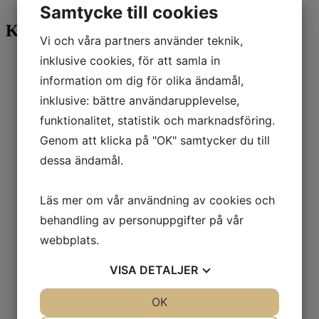
#LogOut#
Samtycke till cookies
Kategorier
Vi och våra partners använder teknik,
inklusive cookies, för att samla in
Alla produkter
NYHETER
information om dig för olika ändamål,
REA
inklusive: bättre användarupplevelse,
Nail:Code
Prep
funktionalitet, statistik och marknadsföring.
Bygg geleer
Poly:UvGel
Genom att klicka på "OK" samtycker du till
Easy Builder Gel
dessa ändamål.
Natural Base
Easy Shape
Färg/glitter/dekorationsgele
Läs mer om vår användning av cookies och
Toni Gel:Color
Pearl Crush
behandling av personuppgifter på vår
LaCode Gel:Color
webbplats.
3D Gele
Silver Mirror
Aquarell
VISA
DETALJER
Spider Gel
Cat Eye Effect
JA
NEJ
OK
JA
NEJ
5D Cat Eye Effect
Cat Eye Spells