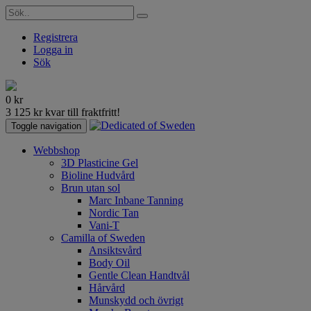
Registrera
Logga in
Sök
0
kr
3 125
kr
kvar till fraktfritt!
Toggle navigation
Webbshop
3D Plasticine Gel
Bioline Hudvård
Brun utan sol
Marc Inbane Tanning
Nordic Tan
Vani-T
Camilla of Sweden
Ansiktsvård
Body Oil
Gentle Clean Handtvål
Hårvård
Munskydd och övrigt