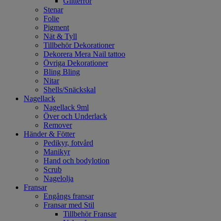
Glitterrör
Stenar
Folie
Pigment
Nät & Tyll
Tillbehör Dekorationer
Dekorera Mera Nail tattoo
Övriga Dekorationer
Bling Bling
Nitar
Shells/Snäckskal
Nagellack
Nagellack 9ml
Över och Underlack
Remover
Händer & Fötter
Pedikyr, fotvård
Manikyr
Hand och bodylotion
Scrub
Nagelolja
Fransar
Engångs fransar
Fransar med Stil
Tillbehör Fransar