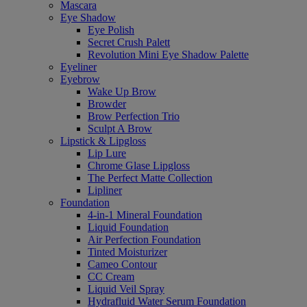
Mascara
Eye Shadow
Eye Polish
Secret Crush Palett
Revolution Mini Eye Shadow Palette
Eyeliner
Eyebrow
Wake Up Brow
Browder
Brow Perfection Trio
Sculpt A Brow
Lipstick & Lipgloss
Lip Lure
Chrome Glase Lipgloss
The Perfect Matte Collection
Lipliner
Foundation
4-in-1 Mineral Foundation
Liquid Foundation
Air Perfection Foundation
Tinted Moisturizer
Cameo Contour
CC Cream
Liquid Veil Spray
Hydrafluid Water Serum Foundation