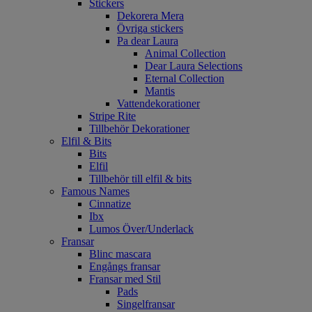
Stickers
Dekorera Mera
Övriga stickers
Pa dear Laura
Animal Collection
Dear Laura Selections
Eternal Collection
Mantis
Vattendekorationer
Stripe Rite
Tillbehör Dekorationer
Elfil & Bits
Bits
Elfil
Tillbehör till elfil & bits
Famous Names
Cinnatize
Ibx
Lumos Över/Underlack
Fransar
Blinc mascara
Engångs fransar
Fransar med Stil
Pads
Singelfransar