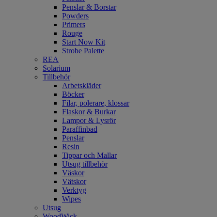
Penslar & Borstar
Powders
Primers
Rouge
Start Now Kit
Strobe Palette
REA
Solarium
Tillbehör
Arbetskläder
Böcker
Filar, polerare, klossar
Flaskor & Burkar
Lampor & Lysrör
Paraffinbad
Penslar
Resin
Tippar och Mallar
Utsug tillbehör
Väskor
Vätskor
Verktyg
Wipes
Utsug
WoodWick