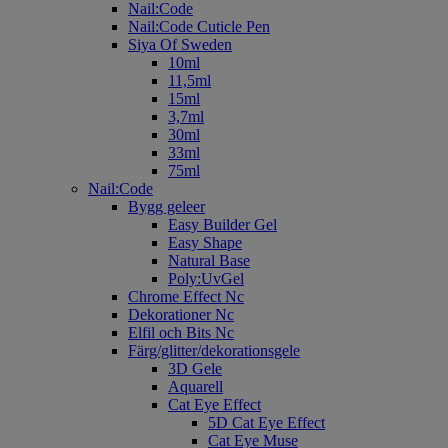
Nail:Code
Nail:Code Cuticle Pen
Siya Of Sweden
10ml
11,5ml
15ml
3,7ml
30ml
33ml
75ml
Nail:Code
Bygg geleer
Easy Builder Gel
Easy Shape
Natural Base
Poly:UvGel
Chrome Effect Nc
Dekorationer Nc
Elfil och Bits Nc
Färg/glitter/dekorationsgele
3D Gele
Aquarell
Cat Eye Effect
5D Cat Eye Effect
Cat Eye Muse