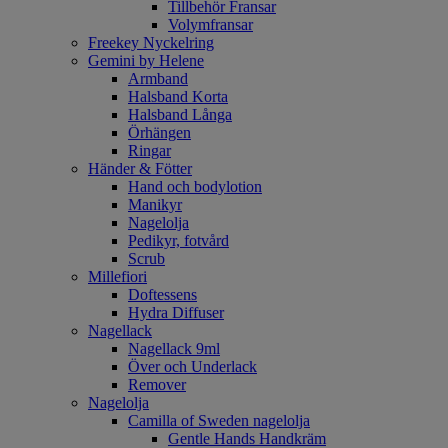
Tillbehör Fransar
Volymfransar
Freekey Nyckelring
Gemini by Helene
Armband
Halsband Korta
Halsband Långa
Örhängen
Ringar
Händer & Fötter
Hand och bodylotion
Manikyr
Nagelolja
Pedikyr, fotvård
Scrub
Millefiori
Doftessens
Hydra Diffuser
Nagellack
Nagellack 9ml
Över och Underlack
Remover
Nagelolja
Camilla of Sweden nagelolja
Gentle Hands Handkräm