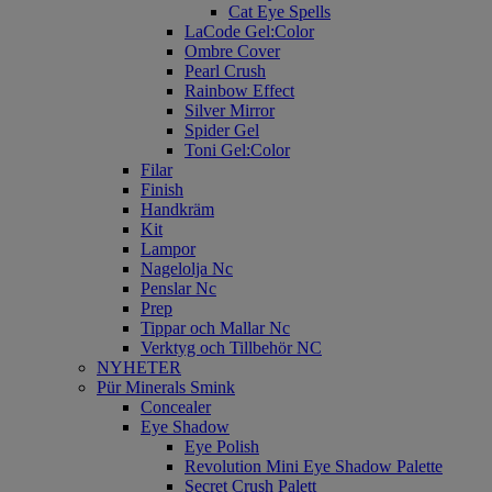
Cat Eye Spells
LaCode Gel:Color
Ombre Cover
Pearl Crush
Rainbow Effect
Silver Mirror
Spider Gel
Toni Gel:Color
Filar
Finish
Handkräm
Kit
Lampor
Nagelolja Nc
Penslar Nc
Prep
Tippar och Mallar Nc
Verktyg och Tillbehör NC
NYHETER
Pür Minerals Smink
Concealer
Eye Shadow
Eye Polish
Revolution Mini Eye Shadow Palette
Secret Crush Palett