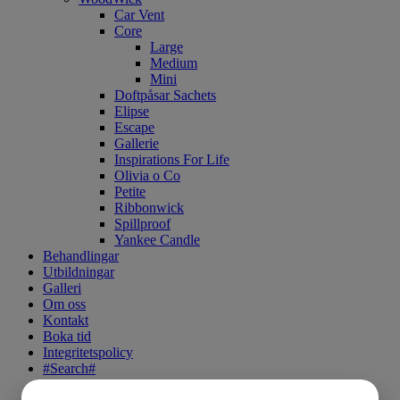
Car Vent
Core
Large
Medium
Mini
Doftpåsar Sachets
Elipse
Escape
Gallerie
Inspirations For Life
Olivia o Co
Petite
Ribbonwick
Spillproof
Yankee Candle
Behandlingar
Utbildningar
Galleri
Om oss
Kontakt
Boka tid
Integritetspolicy
#Search#
#MyPages#