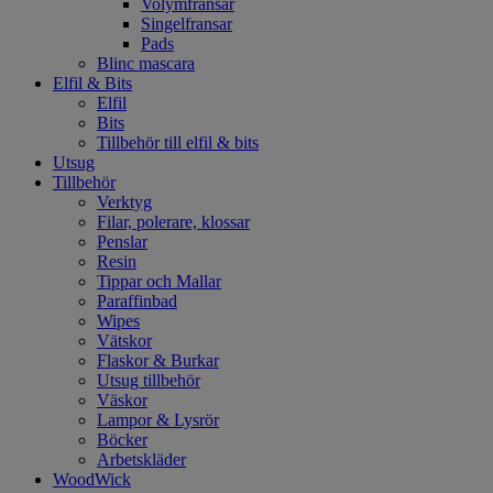
Volymfransar
Singelfransar
Pads
Blinc mascara
Elfil & Bits
Elfil
Bits
Tillbehör till elfil & bits
Utsug
Tillbehör
Verktyg
Filar, polerare, klossar
Penslar
Resin
Tippar och Mallar
Paraffinbad
Wipes
Vätskor
Flaskor & Burkar
Utsug tillbehör
Väskor
Lampor & Lysrör
Böcker
Arbetskläder
WoodWick