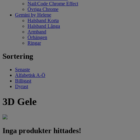
Nail:Code Chrome Effect
Övriga Chrome
Gemini by Helene
Halsband Korta
Halsband Långa
Armband
Örhängen
Ringar
Sortering
Senaste
Alfabetisk A-Ö
Billigast
Dyrast
3D Gele
Inga produkter hittades!