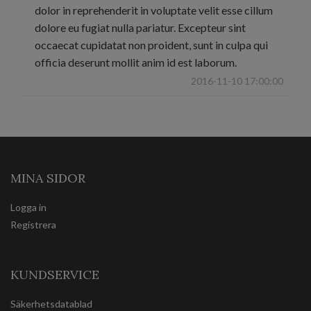
dolor in reprehenderit in voluptate velit esse cillum
dolore eu fugiat nulla pariatur. Excepteur sint
occaecat cupidatat non proident, sunt in culpa qui
officia deserunt mollit anim id est laborum.
2016-11-10 17:00:00
MINA SIDOR
Logga in
Registrera
KUNDSERVICE
Säkerhetsdatablad