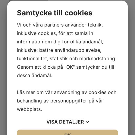
Samtycke till cookies
Lorem Ipsum
Vi och våra partners använder teknik,
Lorem ipsum dolor sit amet, consectetur adipiscing
inklusive cookies, för att samla in
elit, sed do eiusmod tempor incididunt ut labore et
information om dig för olika ändamål,
dolore magna aliqua. Ut enim ad minim veniam,
inklusive: bättre användarupplevelse,
quis nostrud exercitation ullamco laboris nisi ut
funktionalitet, statistik och marknadsföring.
aliquip ex ea commodo consequat. Duis aute irure
Genom att klicka på "OK" samtycker du till
dolor in reprehenderit in voluptate velit esse cillum
dolore eu fugiat nulla pariatur. Excepteur sint
dessa ändamål.
occaecat cupidatat non proident, sunt in culpa qui
officia deserunt mollit anim id est laborum.
Läs mer om vår användning av cookies och
2016-11-10 17:00:00
behandling av personuppgifter på vår
webbplats.
Nyhet 3
VISA
DETALJER
Lorem ipsum dolor sit amet, consectetur adipiscing elit, sed do eiusmod
tempor incididunt ut labore et dolore magna aliqua.
JA
NEJ
JA
NEJ