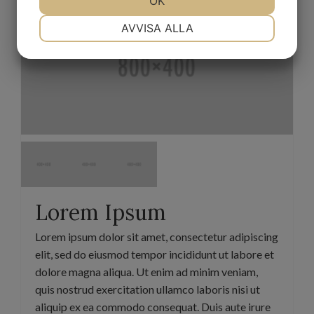
OK
NÖDVÄNDIG
INSTÄLLNINGAR
AVVISA ALLA
JA
NEJ
JA
NEJ
MARKNADSFÖRING
STATISTIK
Lorem Ipsum
Lorem ipsum dolor sit amet, consectetur adipiscing
elit, sed do eiusmod tempor incididunt ut labore et
dolore magna aliqua. Ut enim ad minim veniam,
quis nostrud exercitation ullamco laboris nisi ut
aliquip ex ea commodo consequat. Duis aute irure