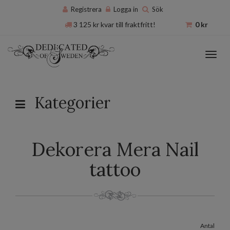
Registrera
Logga in
Sök
3 125
kr
kvar till fraktfritt!
0
kr
Toggl
navig
Kategorier
Dekorera Mera Nail
tattoo
Antal