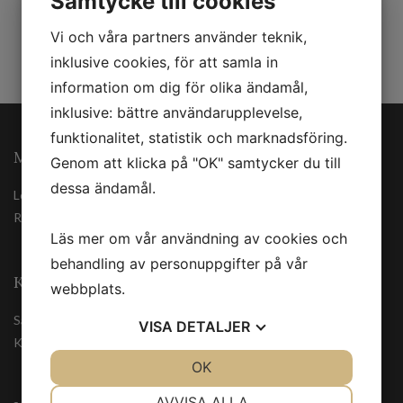
Samtycke till cookies
Vi och våra partners använder teknik,
inklusive cookies, för att samla in
information om dig för olika ändamål,
inklusive: bättre användarupplevelse,
funktionalitet, statistik och marknadsföring.
MINA SIDOR
Genom att klicka på "OK" samtycker du till
dessa ändamål.
Logga in
Registrera
Läs mer om vår användning av cookies och
behandling av personuppgifter på vår
KUNDSERVICE
webbplats.
Säkerhetsdatablad
VISA
DETALJER
Kontakta oss
JA
NEJ
OK
JA
NEJ
NÖDVÄNDIG
INSTÄLLNINGAR
AVVISA ALLA