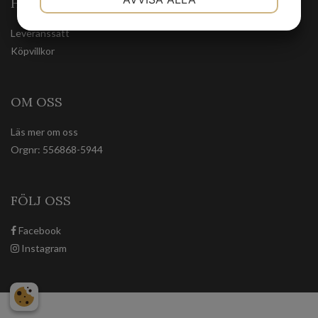
HANDLA TRYGGT
JA
NEJ
JA
NEJ
Leveranssätt
MARKNADSFÖRING
STATISTIK
Köpvillkor
OM OSS
Läs mer om oss
Orgnr: 556868-5944
FÖLJ OSS
Facebook
Instagram