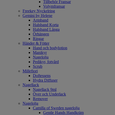
Tillbehör Fransar
Volymfransar
Freekey Nyckelring
Gemini by Helene
Armband
Halsband Korta
Halsband Långa
Örhängen
Ringar
Händer & Fötter
Hand och bodylotion
Manikyr
Nagelolja
Pedikyr, fotvård
Scrub
Millefiori
Doftessens
Hydra Diffuser
Nagellack
Nagellack 9ml
Över och Underlack
Remover
Nagelolja
Camilla of Sweden nagelolja
Gentle Hands Handkräm