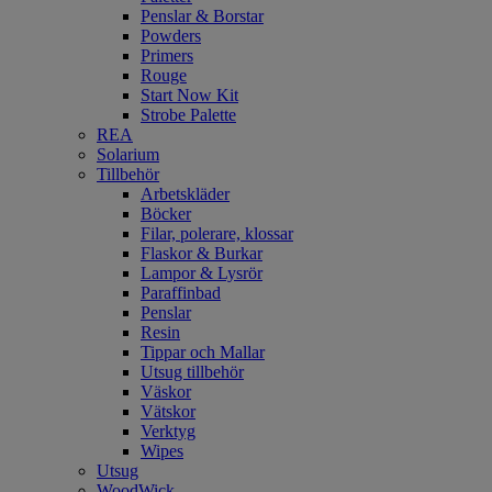
Penslar & Borstar
Powders
Primers
Rouge
Start Now Kit
Strobe Palette
REA
Solarium
Tillbehör
Arbetskläder
Böcker
Filar, polerare, klossar
Flaskor & Burkar
Lampor & Lysrör
Paraffinbad
Penslar
Resin
Tippar och Mallar
Utsug tillbehör
Väskor
Vätskor
Verktyg
Wipes
Utsug
WoodWick