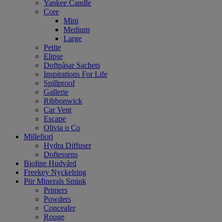
Yankee Candle
Core
Mini
Medium
Large
Petite
Elipse
Doftpåsar Sachets
Inspirations For Life
Spillproof
Gallerie
Ribbonwick
Car Vent
Escape
Olivia o Co
Millefiori
Hydra Diffuser
Doftessens
Bioline Hudvård
Freekey Nyckelring
Pür Minerals Smink
Primers
Powders
Concealer
Rouge