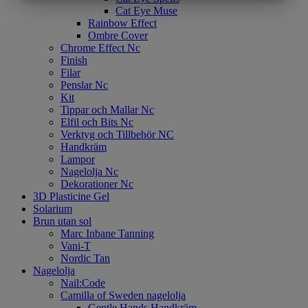
MARKETING
STATISTIK
Cat Eye Muse
Rainbow Effect
Ombre Cover
Chrome Effect Nc
Finish
Filar
Penslar Nc
Kit
Tippar och Mallar Nc
Elfil och Bits Nc
Verktyg och Tillbehör NC
Handkräm
Lampor
Nagelolja Nc
Dekorationer Nc
3D Plasticine Gel
Solarium
Brun utan sol
Marc Inbane Tanning
Vani-T
Nordic Tan
Nagelolja
Nail:Code
Camilla of Sweden nagelolja
Gentle Hands Handkräm