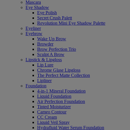
Mascara
Eye Shadow
Eye Polish
Secret Crush Palett
Revolution Mini Eye Shadow Palette
Eyeliner
Eyebrow
Wake Up Brow
Browder
Brow Perfection Trio
Sculpt A Brow
Lipstick & Lipgloss
Lip Lure
Chrome Glase Lipgloss
The Perfect Matte Collection
Lipliner
Foundation
4-in-1 Mineral Foundation
Liquid Foundation
Air Perfection Foundation
Tinted Moisturizer
Cameo Contour
CC Cream
Liquid Veil Spray
Hydrafluid Water Serum Foundation