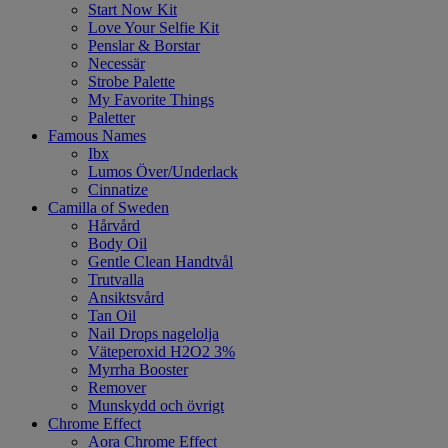
Start Now Kit
Love Your Selfie Kit
Penslar & Borstar
Necessär
Strobe Palette
My Favorite Things
Paletter
Famous Names
Ibx
Lumos Över/Underlack
Cinnatize
Camilla of Sweden
Hårvård
Body Oil
Gentle Clean Handtvål
Trutvalla
Ansiktsvård
Tan Oil
Nail Drops nagelolja
Väteperoxid H2O2 3%
Myrrha Booster
Remover
Munskydd och övrigt
Chrome Effect
Aora Chrome Effect