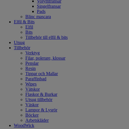
Volymfransar
Singelfransar
Pads
Blinc mascara
Elfil & Bits
Elfil
Bits
Tillbehör till elfil & bits
Utsug
Tillbehör
Verktyg
Filar, polerare, klossar
Penslar
Resin
Tippar och Mallar
Paraffinbad
Wipes
Vätskor
Flaskor & Burkar
Utsug tillbehör
Väskor
Lampor & Lysrör
Böcker
Arbetskläder
WoodWick