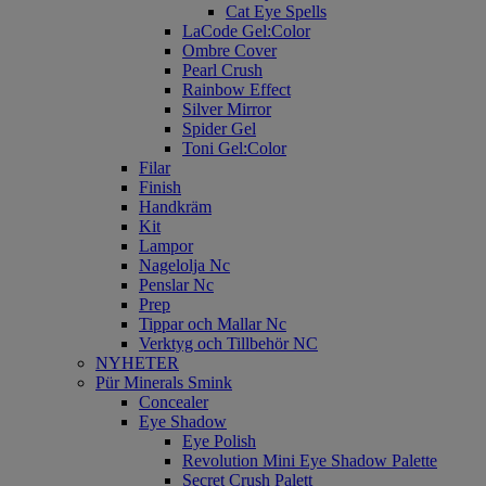
Cat Eye Spells
LaCode Gel:Color
Ombre Cover
Pearl Crush
Rainbow Effect
Silver Mirror
Spider Gel
Toni Gel:Color
Filar
Finish
Handkräm
Kit
Lampor
Nagelolja Nc
Penslar Nc
Prep
Tippar och Mallar Nc
Verktyg och Tillbehör NC
NYHETER
Pür Minerals Smink
Concealer
Eye Shadow
Eye Polish
Revolution Mini Eye Shadow Palette
Secret Crush Palett