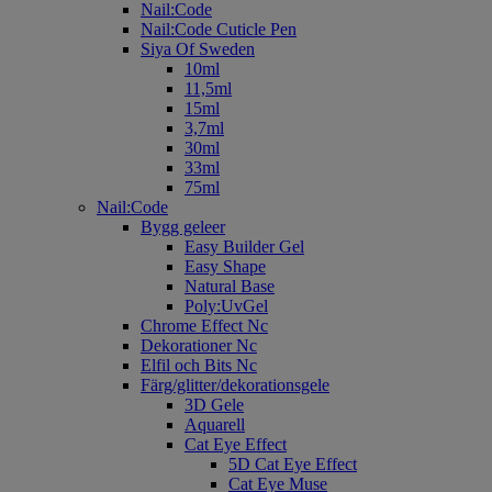
Nail:Code
Nail:Code Cuticle Pen
Siya Of Sweden
10ml
11,5ml
15ml
3,7ml
30ml
33ml
75ml
Nail:Code
Bygg geleer
Easy Builder Gel
Easy Shape
Natural Base
Poly:UvGel
Chrome Effect Nc
Dekorationer Nc
Elfil och Bits Nc
Färg/glitter/dekorationsgele
3D Gele
Aquarell
Cat Eye Effect
5D Cat Eye Effect
Cat Eye Muse