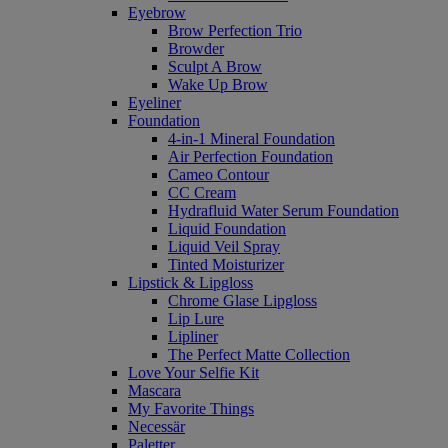
Eyebrow
Brow Perfection Trio
Browder
Sculpt A Brow
Wake Up Brow
Eyeliner
Foundation
4-in-1 Mineral Foundation
Air Perfection Foundation
Cameo Contour
CC Cream
Hydrafluid Water Serum Foundation
Liquid Foundation
Liquid Veil Spray
Tinted Moisturizer
Lipstick & Lipgloss
Chrome Glase Lipgloss
Lip Lure
Lipliner
The Perfect Matte Collection
Love Your Selfie Kit
Mascara
My Favorite Things
Necessär
Paletter