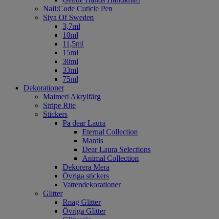
Nail:Code Cuticle Pen
Siya Of Sweden
3,7ml
10ml
11,5ml
15ml
30ml
33ml
75ml
Dekorationer
Maimeri Akrylfärg
Stripe Rite
Stickers
Pa dear Laura
Eternal Collection
Mantis
Dear Laura Selections
Animal Collection
Dekorera Mera
Övriga stickers
Vattendekorationer
Glitter
Rnag Glitter
Övriga Glitter