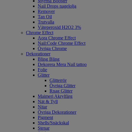
Myrrha Booster
Nail Drops nagelolja
Remover
Tan Oil
Trutvalla
Väteperoxid H2O2 3%
Chrome Effect
Aora Chrome Effect
Nail:Code Chrome Effect
Övriga Chrome
Dekorationer
Bling Bling
Dekorera Mera Nail tattoo
Folie
Glitter
Glitterrör
Övriga Glitter
Rnag Glitter
Maimeri Akrylfärg
Nät & Tyll
Nitar
Övriga Dekorationer
Pigment
Shells/Snäckskal
Stenar