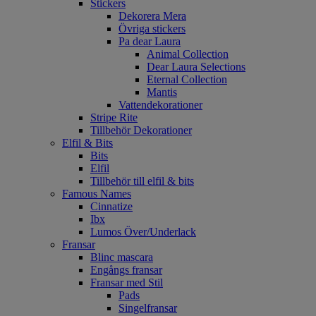
Stickers
Dekorera Mera
Övriga stickers
Pa dear Laura
Animal Collection
Dear Laura Selections
Eternal Collection
Mantis
Vattendekorationer
Stripe Rite
Tillbehör Dekorationer
Elfil & Bits
Bits
Elfil
Tillbehör till elfil & bits
Famous Names
Cinnatize
Ibx
Lumos Över/Underlack
Fransar
Blinc mascara
Engångs fransar
Fransar med Stil
Pads
Singelfransar