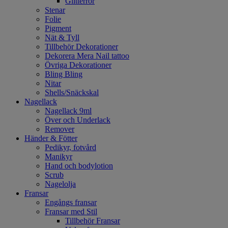
Glitterrör
Stenar
Folie
Pigment
Nät & Tyll
Tillbehör Dekorationer
Dekorera Mera Nail tattoo
Övriga Dekorationer
Bling Bling
Nitar
Shells/Snäckskal
Nagellack
Nagellack 9ml
Över och Underlack
Remover
Händer & Fötter
Pedikyr, fotvård
Manikyr
Hand och bodylotion
Scrub
Nagelolja
Fransar
Engångs fransar
Fransar med Stil
Tillbehör Fransar