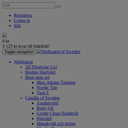
Registrera
Logga in
Sök
0
kr
3 125
kr
kvar till fraktfritt!
Toggle navigation
Webbshop
3D Plasticine Gel
Bioline Hudvård
Brun utan sol
Marc Inbane Tanning
Nordic Tan
Vani-T
Camilla of Sweden
Ansiktsvård
Body Oil
Gentle Clean Handtvål
Hårvård
Munskydd och övrigt