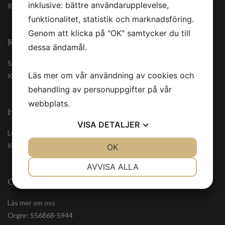
inklusive: bättre användarupplevelse,
Registrera
funktionalitet, statistik och marknadsföring.
Genom att klicka på "OK" samtycker du till
KUNDSERVICE
dessa ändamål.
Säkerhetsdatablad
Läs mer om vår användning av cookies och
Kontakta oss
behandling av personuppgifter på vår
webbplats.
HANDLA TRYGGT
VISA
DETALJER
Leveranssätt
Köpvillkor
JA
NEJ
OK
JA
NEJ
NÖDVÄNDIG
INSTÄLLNINGAR
AVVISA ALLA
OM OSS
JA
NEJ
JA
NEJ
MARKNADSFÖRING
STATISTIK
Läs mer om oss
Orgnr: 556868-5944