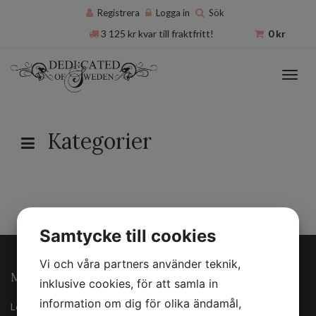
Registrera
Logga in
Sök
3 125
kr
kvar till fraktfritt!
0
kr
Toggl
navig
Kategorier
Samtycke till cookies
Vi och våra partners använder teknik,
MINA SIDOR
inklusive cookies, för att samla in
information om dig för olika ändamål,
Logga in