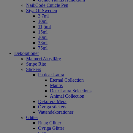
Nail:Code Cuticle Pen
Siya Of Sweden
3,7ml
10ml
11,5ml
15ml
30ml
33ml
75ml
Dekorationer
Maimeri Akrylfärg
Stripe Rite
Stickers
Pa dear Laura
Eternal Collection
Mantis
Dear Laura Selections
Animal Collection
Dekorera Mera
Övriga stickers
Vattendekorationer
Glitter
Rnag Glitter
Övriga Glitter