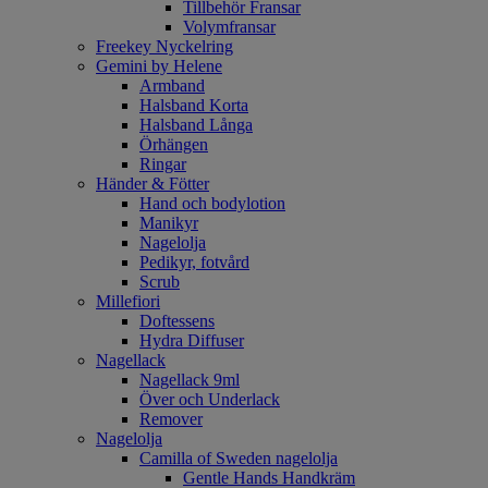
Tillbehör Fransar
Volymfransar
Freekey Nyckelring
Gemini by Helene
Armband
Halsband Korta
Halsband Långa
Örhängen
Ringar
Händer & Fötter
Hand och bodylotion
Manikyr
Nagelolja
Pedikyr, fotvård
Scrub
Millefiori
Doftessens
Hydra Diffuser
Nagellack
Nagellack 9ml
Över och Underlack
Remover
Nagelolja
Camilla of Sweden nagelolja
Gentle Hands Handkräm