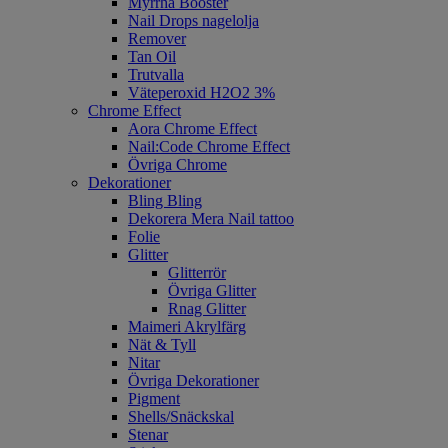
Myrrha Booster
Nail Drops nagelolja
Remover
Tan Oil
Trutvalla
Väteperoxid H2O2 3%
Chrome Effect
Aora Chrome Effect
Nail:Code Chrome Effect
Övriga Chrome
Dekorationer
Bling Bling
Dekorera Mera Nail tattoo
Folie
Glitter
Glitterrör
Övriga Glitter
Rnag Glitter
Maimeri Akrylfärg
Nät & Tyll
Nitar
Övriga Dekorationer
Pigment
Shells/Snäckskal
Stenar