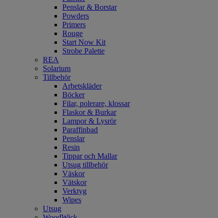
Penslar & Borstar
Powders
Primers
Rouge
Start Now Kit
Strobe Palette
REA
Solarium
Tillbehör
Arbetskläder
Böcker
Filar, polerare, klossar
Flaskor & Burkar
Lampor & Lysrör
Paraffinbad
Penslar
Resin
Tippar och Mallar
Utsug tillbehör
Väskor
Vätskor
Verktyg
Wipes
Utsug
WoodWick