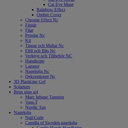
Cat Eye Muse
Rainbow Effect
Ombre Cover
Chrome Effect Nc
Finish
Filar
Penslar Nc
Kit
Tippar och Mallar Nc
Elfil och Bits Nc
Verktyg och Tillbehör NC
Handkräm
Lampor
Nagelolja Nc
Dekorationer Nc
3D Plasticine Gel
Solarium
Brun utan sol
Marc Inbane Tanning
Vani-T
Nordic Tan
Nagelolja
Nail:Code
Camilla of Sweden nagelolja
Gentle Hands Handkräm