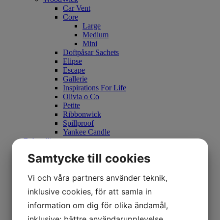
Car Vent
Core
Large
Medium
Mini
Doftpåsar Sachets
Elipse
Escape
Gallerie
Inspirations For Life
Olivia o Co
Petite
Ribbonwick
Spillproof
Yankee Candle
Behandlingar
Utbildningar
Samtycke till cookies
Galleri
Om oss
Kontakt
Vi och våra partners använder teknik,
Boka tid
inklusive cookies, för att samla in
Integritetspolicy
#Search#
information om dig för olika ändamål,
#MyPages#
inklusive: bättre användarupplevelse,