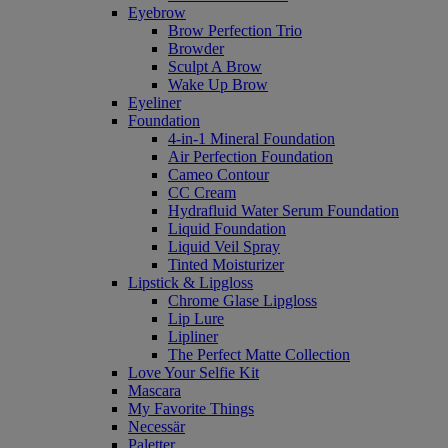
Eyebrow
Brow Perfection Trio
Browder
Sculpt A Brow
Wake Up Brow
Eyeliner
Foundation
4-in-1 Mineral Foundation
Air Perfection Foundation
Cameo Contour
CC Cream
Hydrafluid Water Serum Foundation
Liquid Foundation
Liquid Veil Spray
Tinted Moisturizer
Lipstick & Lipgloss
Chrome Glase Lipgloss
Lip Lure
Lipliner
The Perfect Matte Collection
Love Your Selfie Kit
Mascara
My Favorite Things
Necessär
Paletter