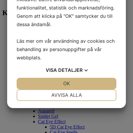
#LogOut#
funktionalitet, statistik och marknadsföring.
Kategorier
Genom att klicka på "OK" samtycker du till
dessa ändamål.
Alla produkter
NYHETER
REA
Läs mer om vår användning av cookies och
Nail:Code
Prep
behandling av personuppgifter på vår
Bygg geleer
webbplats.
Poly:UvGel
Easy Builder Gel
Natural Base
VISA
DETALJER
Easy Shape
Färg/glitter/dekorationsgele
JA
NEJ
OK
JA
NEJ
Toni Gel:Color
Pearl Crush
NÖDVÄNDIG
INSTÄLLNINGAR
AVVISA ALLA
LaCode Gel:Color
3D Gele
JA
NEJ
JA
NEJ
Silver Mirror
Aquarell
MARKNADSFÖRING
STATISTIK
Spider Gel
Cat Eye Effect
5D Cat Eye Effect
Cat Eye Spells