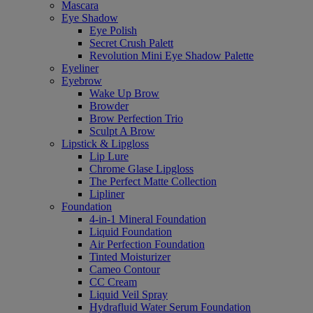
Mascara
Eye Shadow
Eye Polish
Secret Crush Palett
Revolution Mini Eye Shadow Palette
Eyeliner
Eyebrow
Wake Up Brow
Browder
Brow Perfection Trio
Sculpt A Brow
Lipstick & Lipgloss
Lip Lure
Chrome Glase Lipgloss
The Perfect Matte Collection
Lipliner
Foundation
4-in-1 Mineral Foundation
Liquid Foundation
Air Perfection Foundation
Tinted Moisturizer
Cameo Contour
CC Cream
Liquid Veil Spray
Hydrafluid Water Serum Foundation