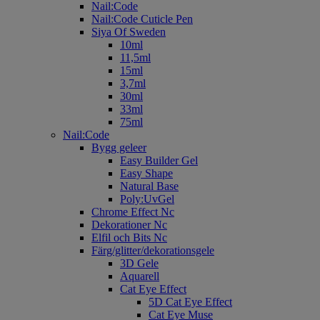
Nail:Code
Nail:Code Cuticle Pen
Siya Of Sweden
10ml
11,5ml
15ml
3,7ml
30ml
33ml
75ml
Nail:Code
Bygg geleer
Easy Builder Gel
Easy Shape
Natural Base
Poly:UvGel
Chrome Effect Nc
Dekorationer Nc
Elfil och Bits Nc
Färg/glitter/dekorationsgele
3D Gele
Aquarell
Cat Eye Effect
5D Cat Eye Effect
Cat Eye Muse