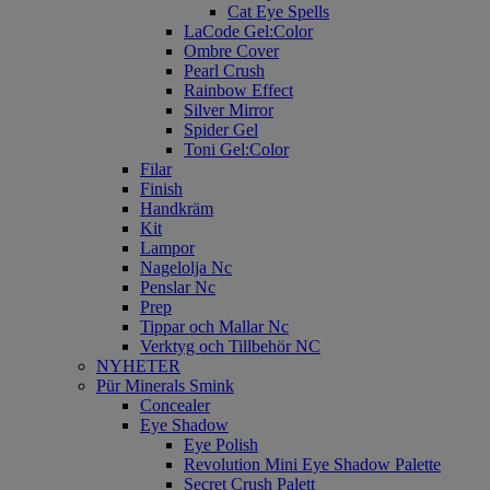
Cat Eye Spells
LaCode Gel:Color
Ombre Cover
Pearl Crush
Rainbow Effect
Silver Mirror
Spider Gel
Toni Gel:Color
Filar
Finish
Handkräm
Kit
Lampor
Nagelolja Nc
Penslar Nc
Prep
Tippar och Mallar Nc
Verktyg och Tillbehör NC
NYHETER
Pür Minerals Smink
Concealer
Eye Shadow
Eye Polish
Revolution Mini Eye Shadow Palette
Secret Crush Palett