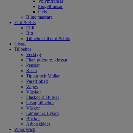
Volymfransar
Singelfransar
Pads
Blinc mascara
Elfil & Bits
Elfil
Bits
Tillbehör till elfil & bits
Utsug
Tillbehör
Verktyg
Filar, polerare, klossar
Penslar
Resin
Tippar och Mallar
Paraffinbad
Wipes
Vätskor
Flaskor & Burkar
Utsug tillbehör
Väskor
Lampor & Lysrör
Böcker
Arbetskläder
WoodWick