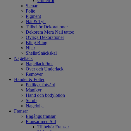
Glitterrör
Stenar
Folie
Pigment
Nät & Tyll
Tillbehör Dekorationer
Dekorera Mera Nail tattoo
Övriga Dekorationer
Bling Bling
Nitar
Shells/Snäckskal
Nagellack
Nagellack 9ml
Över och Underlack
Remover
Händer & Fötter
Pedikyr, fotvård
Manikyr
Hand och bodylotion
Scrub
Nagelolja
Fransar
Engångs fransar
Fransar med Stil
Tillbehör Fransar