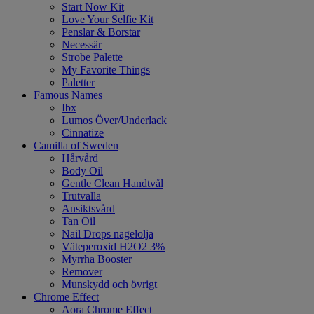
Start Now Kit
Love Your Selfie Kit
Penslar & Borstar
Necessär
Strobe Palette
My Favorite Things
Paletter
Famous Names
Ibx
Lumos Över/Underlack
Cinnatize
Camilla of Sweden
Hårvård
Body Oil
Gentle Clean Handtvål
Trutvalla
Ansiktsvård
Tan Oil
Nail Drops nagelolja
Väteperoxid H2O2 3%
Myrrha Booster
Remover
Munskydd och övrigt
Chrome Effect
Aora Chrome Effect