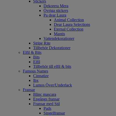
Stickers
Dekorera Mera
Övriga stickers
Pa dear Laura
Animal Collection
Dear Laura Selections
Eternal Collection
Mantis
Vattendekorationer
Stripe Rite
Tillbehör Dekorationer
Elfil & Bits
Bits
Elfil
Tillbehör till elfil & bits
Famous Names
Cinnatize
Ibx
Lumos Över/Underlack
Fransar
Blinc mascara
Engångs fransar
Fransar med Stil
Pads
Singelfransar