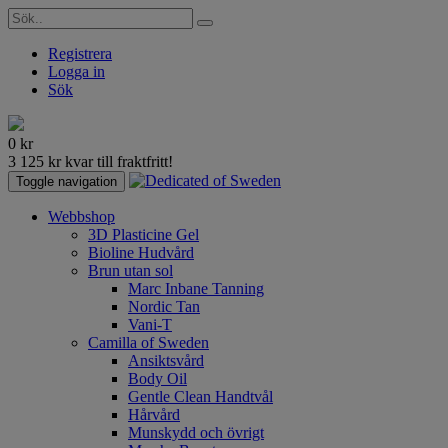
Registrera
Logga in
Sök
0
kr
3 125
kr
kvar till fraktfritt!
Toggle navigation
Webbshop
3D Plasticine Gel
Bioline Hudvård
Brun utan sol
Marc Inbane Tanning
Nordic Tan
Vani-T
Camilla of Sweden
Ansiktsvård
Body Oil
Gentle Clean Handtvål
Hårvård
Munskydd och övrigt