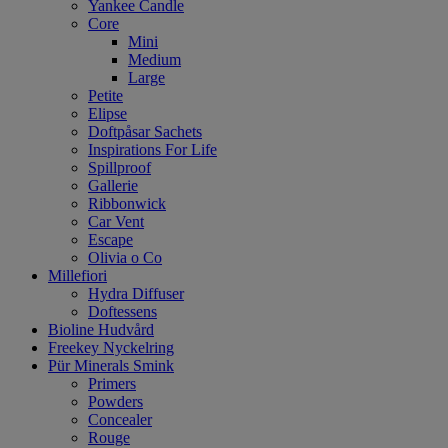
Yankee Candle
Core
Mini
Medium
Large
Petite
Elipse
Doftpåsar Sachets
Inspirations For Life
Spillproof
Gallerie
Ribbonwick
Car Vent
Escape
Olivia o Co
Millefiori
Hydra Diffuser
Doftessens
Bioline Hudvård
Freekey Nyckelring
Pür Minerals Smink
Primers
Powders
Concealer
Rouge