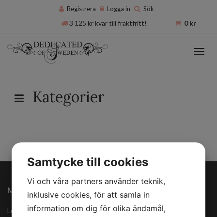
Registrera
Logga in
Sök
3 125
kr
kvar till fraktfritt!
0
kr
Toggl
navig
Kategorier
Samtycke till cookies
Vi och våra partners använder teknik,
MINA SIDOR
inklusive cookies, för att samla in
information om dig för olika ändamål,
Logga in