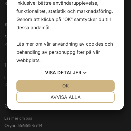
inklusive: bättre användarupplevelse,
Registrera
funktionalitet, statistik och marknadsföring.
Genom att klicka på "OK" samtycker du till
KUNDSERVICE
dessa ändamål.
Säkerhetsdatablad
Läs mer om vår användning av cookies och
Kontakta oss
behandling av personuppgifter på vår
webbplats.
HANDLA TRYGGT
VISA
DETALJER
Leveranssätt
Köpvillkor
JA
NEJ
OK
JA
NEJ
NÖDVÄNDIG
INSTÄLLNINGAR
AVVISA ALLA
OM OSS
JA
NEJ
JA
NEJ
MARKNADSFÖRING
STATISTIK
Läs mer om oss
Orgnr: 556868-5944