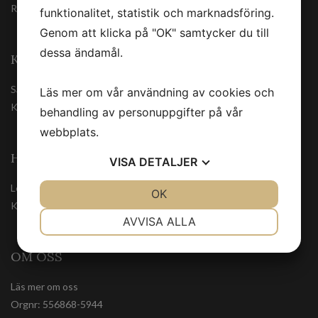
Registrera
funktionalitet, statistik och marknadsföring.
Genom att klicka på "OK" samtycker du till
dessa ändamål.
KUNDSERVICE
Säkerhetsdatablad
Läs mer om vår användning av cookies och
Kontakta oss
behandling av personuppgifter på vår
webbplats.
HANDLA TRYGGT
VISA
DETALJER
Leveranssätt
JA
NEJ
OK
JA
NEJ
Köpvillkor
NÖDVÄNDIG
INSTÄLLNINGAR
AVVISA ALLA
JA
NEJ
JA
NEJ
OM OSS
MARKNADSFÖRING
STATISTIK
Läs mer om oss
Orgnr: 556868-5944