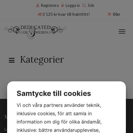
Registrera
Logga in
Sök
3 125
kr
kvar till fraktfritt!
0
kr
Toggl
navig
Kategorier
Samtycke till cookies
Vi och våra partners använder teknik,
inklusive cookies, för att samla in
MINA SIDOR
information om dig för olika ändamål,
Logga in
inklusive: bättre användarupplevelse,