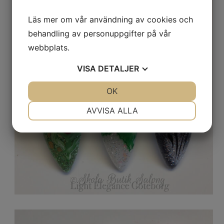
Läs mer om vår användning av cookies och
behandling av personuppgifter på vår
webbplats.
VISA
DETALJER
JA
NEJ
OK
JA
NEJ
NÖDVÄNDIG
INSTÄLLNINGAR
AVVISA ALLA
JA
NEJ
JA
NEJ
MARKNADSFÖRING
STATISTIK