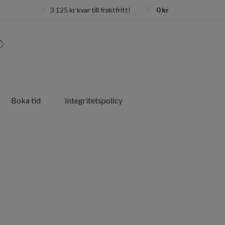
3 125
kr
kvar till fraktfritt!
0
kr
Boka tid
Integritetspolicy