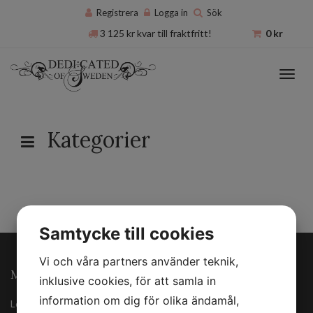
Registrera
Logga in
Sök
3 125
kr
kvar till fraktfritt!
0
kr
Toggl
navig
Kategorier
Samtycke till cookies
Vi och våra partners använder teknik,
MINA SIDOR
inklusive cookies, för att samla in
information om dig för olika ändamål,
Logga in