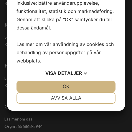
inklusive: bättre användarupplevelse,
Registrera
funktionalitet, statistik och marknadsföring.
Genom att klicka på "OK" samtycker du till
KUNDSERVICE
dessa ändamål.
Säkerhetsdatablad
Läs mer om vår användning av cookies och
Kontakta oss
behandling av personuppgifter på vår
webbplats.
HANDLA TRYGGT
VISA
DETALJER
Leveranssätt
Köpvillkor
JA
NEJ
OK
JA
NEJ
NÖDVÄNDIG
INSTÄLLNINGAR
AVVISA ALLA
OM OSS
JA
NEJ
JA
NEJ
MARKNADSFÖRING
STATISTIK
Läs mer om oss
Orgnr: 556868-5944