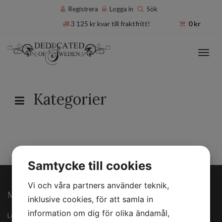
Registrera
Logga in
Sök
3 125
kr
kvar till fraktfritt!
0
kr
Toggl
navig
Kategorier
Samtycke till cookies
Vi och våra partners använder teknik,
MINA SIDOR
inklusive cookies, för att samla in
information om dig för olika ändamål,
Logga in