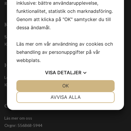
inklusive: bättre användarupplevelse,
Registrera
funktionalitet, statistik och marknadsföring.
Genom att klicka på "OK" samtycker du till
KUNDSERVICE
dessa ändamål.
Säkerhetsdatablad
Läs mer om vår användning av cookies och
Kontakta oss
behandling av personuppgifter på vår
webbplats.
HANDLA TRYGGT
VISA
DETALJER
Leveranssätt
Köpvillkor
JA
NEJ
OK
JA
NEJ
NÖDVÄNDIG
INSTÄLLNINGAR
AVVISA ALLA
OM OSS
JA
NEJ
JA
NEJ
MARKNADSFÖRING
STATISTIK
Läs mer om oss
Orgnr: 556868-5944