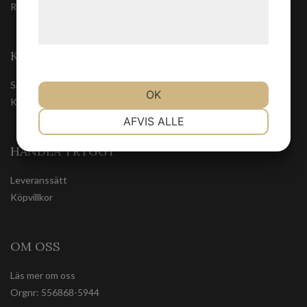
Registrera
behandling af persondata på vores
hjemmeside.
KUNDSERVICE
Säkerhetsdatablad
OK
Kontakta oss
NØDVENDIGE
PRÆFERENCER
AFVIS ALLE
HANDLA TRYGGT
MARKETING
STATISTIK
Leveranssätt
Köpvillkor
OM OSS
Läs mer om oss
Orgnr: 556868-5944