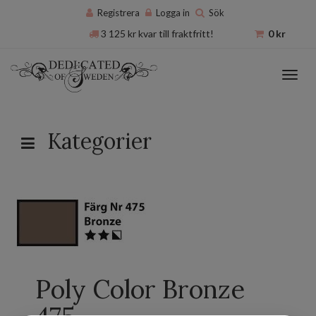
Registrera
Logga in
Sök
3 125
kr
kvar till fraktfritt!
0
kr
Toggl
navig
Kategorier
Poly Color Bronze