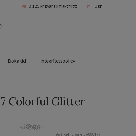
3 125
kr
kvar till fraktfritt!
0
kr
Boka tid
Integritetspolicy
 Colorful Glitter
Artikelnummer: 6000197