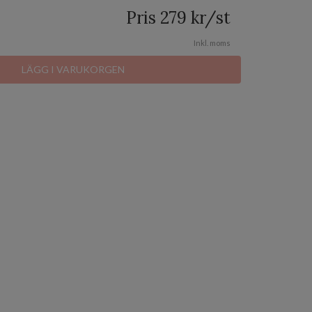
Pris
279
kr
/st
Inkl. moms
LÄGG I VARUKORGEN