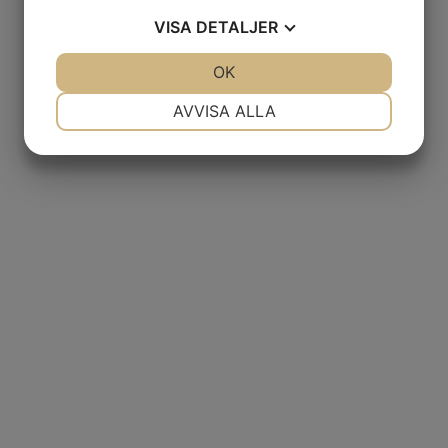
VISA
DETALJER
JA
NEJ
OK
JA
NEJ
NÖDVÄNDIG
INSTÄLLNINGAR
AVVISA ALLA
JA
NEJ
JA
NEJ
MARKNADSFÖRING
STATISTIK