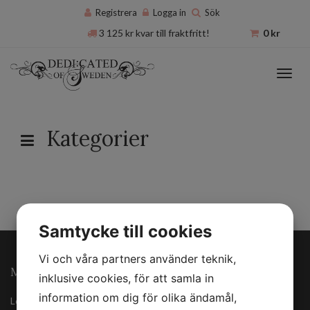
Registrera
Logga in
Sök
3 125
kr
kvar till fraktfritt!
0
kr
Toggl
navig
Kategorier
Samtycke till cookies
Vi och våra partners använder teknik,
MINA SIDOR
inklusive cookies, för att samla in
information om dig för olika ändamål,
Logga in