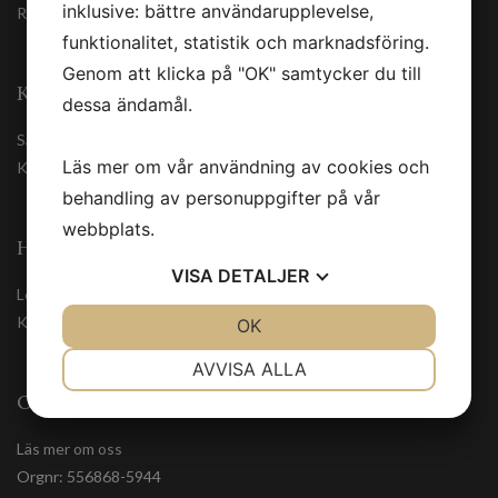
inklusive: bättre användarupplevelse,
Registrera
funktionalitet, statistik och marknadsföring.
Genom att klicka på "OK" samtycker du till
KUNDSERVICE
dessa ändamål.
Säkerhetsdatablad
Läs mer om vår användning av cookies och
Kontakta oss
behandling av personuppgifter på vår
webbplats.
HANDLA TRYGGT
VISA
DETALJER
Leveranssätt
Köpvillkor
JA
NEJ
OK
JA
NEJ
NÖDVÄNDIG
INSTÄLLNINGAR
AVVISA ALLA
OM OSS
JA
NEJ
JA
NEJ
MARKNADSFÖRING
STATISTIK
Läs mer om oss
Orgnr: 556868-5944